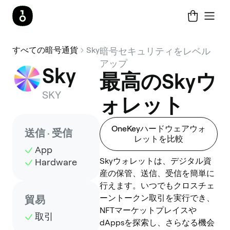
すべての暗号通貨
Sky
暗号セキュリティをレベル
アップ
Sky
最高のSkyウ
SKY
ォレット
OneKeyハードウェアウォ
送信 · 受信
レットを比較
App
Skyウォレットは、デジタル資
Hardware
産の保管、送信、受信を簡単に
行えます。いつでもクロスチェ
ーントークン取引を実行でき、
貿易
NFTマーケットプレイスや
取引
dAppsを探索し、さらなる機会