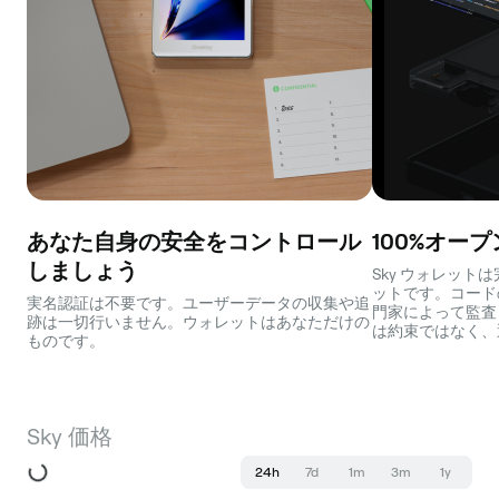
あなた自身の安全をコントロール
100%オー
しましょう
Sky ウォレッ
ットです。コード
実名認証は不要です。ユーザーデータの収集や追
門家によって監査
跡は一切行いません。ウォレットはあなただけの
は約束ではなく、
ものです。
Sky 価格
24h
7d
1m
3m
1y