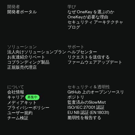
開発者
学び
開発者ポータル
なぜ OneKey を選ぶのか
OneKeyが必要な理由
セキュリティ アーキテクチャ
ブログ
ソリューション
サポート
法人向けソリューションプラン
ヘルプセンター
お友達紹介リベート
リクエストを送信する
コブランディング製品
ファームウェアアップデート
正規販売代理店
について
セキュリティ & 透明性
会社情報
GitHub 上のオープンソースリ
ポジトリ
キャリア
募集中
監査済みのSlowMist
メディアキット
ISO/IEC 27001 認証
プライバシーポリシー
EU NB 認証 (EN 18031)
ユーザー規約
脆弱性を報告する
チーム検証