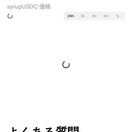
syrupUSDC 価格
24h
7d
1m
3m
1y