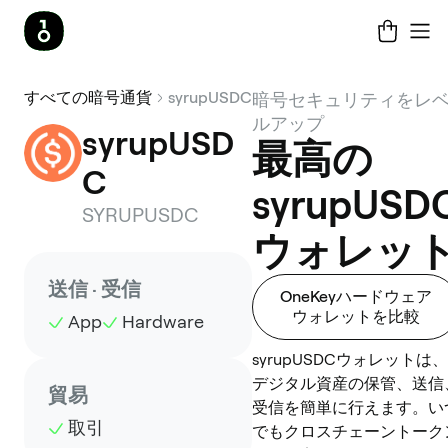
すべての暗号通貨
syrupUSDC
暗号セキュリティをレ
ルアップ
syrupUSD
最高の
C
syrupUSD
SYRUPUSDC
ウォレッ
送信 · 受信
OneKeyハードウェア
ウォレットを比較
App
Hardware
syrupUSDCウォレットは、
デジタル資産の保管、送信
貿易
受信を簡単に行えます。い
取引
でもクロスチェーントーク