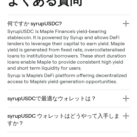
よくある質問
何ですか syrupUSDC?
SyrupUSDC is Maple Finance's yield-bearing
stablecoin. It is powered by Syrup and allows DeFi
lenders to leverage their capital to earn yield. Maple
yield is generated from fixed rate, overcollateralised
loans to institutional borrowers. These short duration
loans enable Maple to provide consistent high yield
Syrup is Maple's DeFi platform offering decentralized
access to Maple's yield generation opportunities.
syrupUSDCで最適なウォレットは？
syrupUSDC ウォレットはどうやって入手しま
すか？