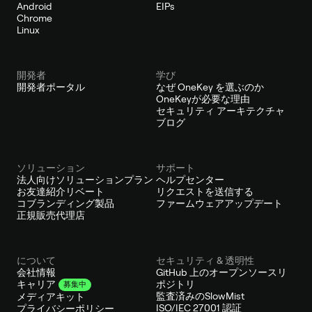
Android
EIPs
Chrome
Linux
開発者
学び
開発者ポータル
なぜ OneKey を選ぶのか
OneKeyが必要な理由
セキュリティ アーキテクチャ
ブログ
ソリューション
サポート
法人向けソリューションプラン
ヘルプセンター
お友達紹介リベート
リクエストを送信する
コブランディング製品
ファームウェアアップデート
正規販売代理店
について
セキュリティ & 透明性
会社情報
GitHub 上のオープンソースリ
ポジトリ
キャリア
募集中
監査済みのSlowMist
メディアキット
ISO/IEC 27001 認証
プライバシーポリシー