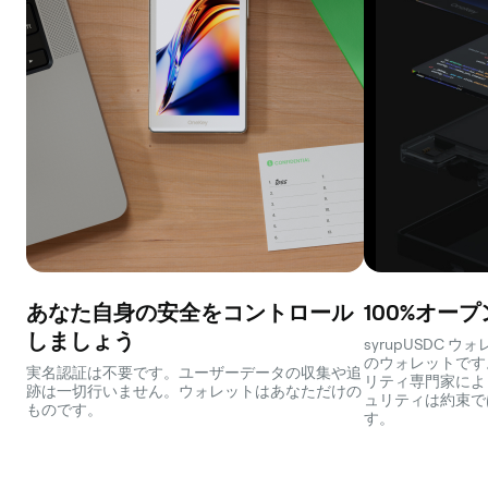
あなた自身の安全をコントロール
100%オー
しましょう
syrupUSDC
のウォレットです
実名認証は不要です。ユーザーデータの収集や追
リティ専門家によ
跡は一切行いません。ウォレットはあなただけの
ュリティは約束で
ものです。
す。