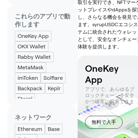
取引を実行でき、NFTマー
ットプレイスやdAppsを探
これらのアプリで動
し、さらなる機会を発見で
作します
ます。syrupUSDCエコシス
テムに統合されたウォレッ
OneKey App
として、安全なオンチェー
OKX Wallet
体験を提供します。
Rabby Wallet
OneKey
MetaMask
App
imToken
Solflare
Backpack
Keplr
アプリで、あらゆるブ
ロックチェーンを安全
Eternl
かつ確実に探索できま
す。
ネットワーク
無料で入手
Ethereum
Base