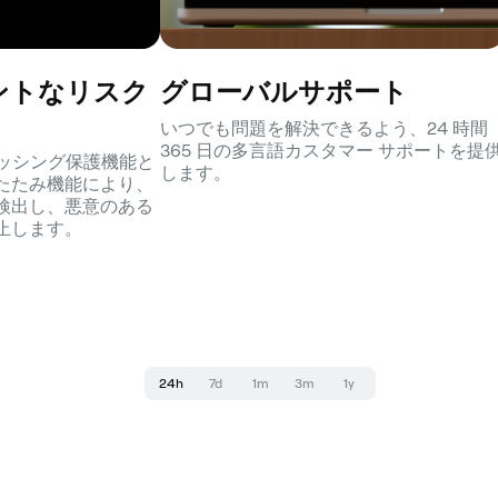
ントなリスク
グローバルサポート
いつでも問題を解決できるよう、24 時間
365 日の多言語カスタマー サポートを提
フィッシング保護機能と
します。
たたみ機能により、
検出し、悪意のある
止します。
24h
7d
1m
3m
1y