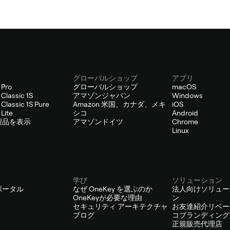
グローバルショップ
アプリ
 Pro
グローバルショップ
macOS
Classic 1S
アマゾンジャパン
Windows
Classic 1S Pure
Amazon 米国、カナダ、メキ
iOS
Lite
シコ
Android
製品を表示
アマゾンドイツ
Chrome
Linux
学び
ソリューション
ポータル
なぜ OneKey を選ぶのか
法人向けソリュー
OneKeyが必要な理由
ン
セキュリティ アーキテクチャ
お友達紹介リベー
ブログ
コブランディング
正規販売代理店