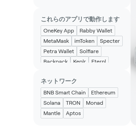
これらのアプリで動作します
OneKey App
Rabby Wallet
MetaMask
imToken
Specter
Petra Wallet
Solflare
Backpack
Keplr
Eternl
UniSat
ネットワーク
BNB Smart Chain
Ethereum
Solana
TRON
Monad
Mantle
Aptos