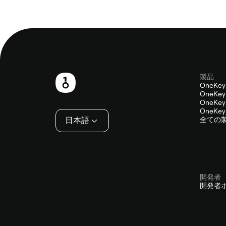
製品
フ
OneKey
OneKey 
ッ
OneKey 
OneKey 
タ
日本語
全ての
ー
開発者
開発者