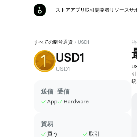
ストア
アプリ
取引
開発者
リソース
サ
すべての暗号通貨
USD1
暗
USD1
U
USD1
引
統
送信 · 受信
App
Hardware
貿易
買う
取引