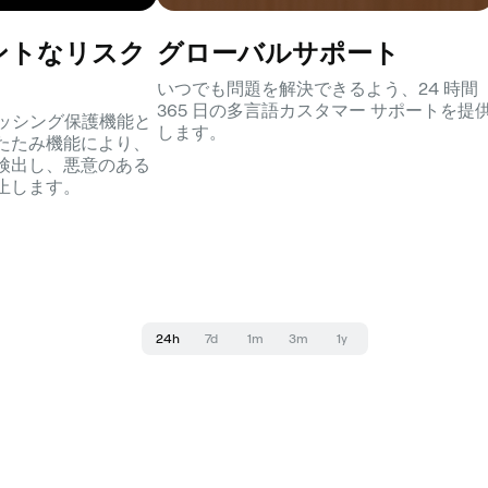
ントなリスク
グローバルサポート
いつでも問題を解決できるよう、24 時間
365 日の多言語カスタマー サポートを提
フィッシング保護機能と
します。
たたみ機能により、
検出し、悪意のある
止します。
24h
7d
1m
3m
1y