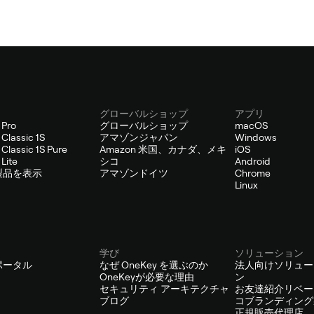
グローバルショップ
アプリ
 Pro
グローバルショップ
macOS
Classic 1S
アマゾンジャパン
Windows
Classic 1S Pure
Amazon 米国、カナダ、メキ
iOS
Lite
シコ
Android
製品を表示
アマゾンドイツ
Chrome
Linux
学び
ソリューション
ポータル
なぜ OneKey を選ぶのか
法人向けソリュー
OneKeyが必要な理由
ン
セキュリティ アーキテクチャ
お友達紹介リベー
ブログ
コブランディング
正規販売代理店