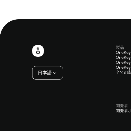
製品
フ
OneKey
OneKey 
ッ
OneKey 
OneKey 
タ
日本語
全ての
ー
開発者
開発者