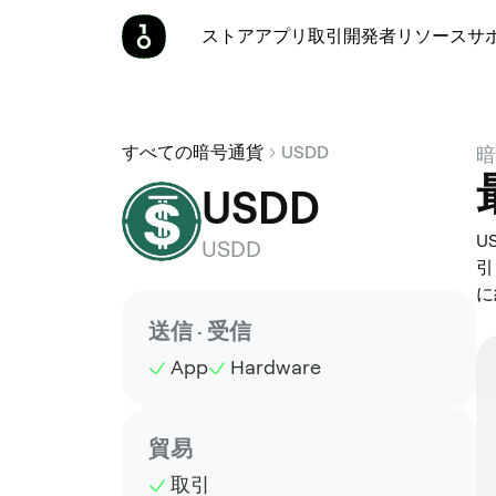
ストア
アプリ
取引
開発者
リソース
サ
すべての暗号通貨
USDD
暗
USDD
U
USDD
引
に
送信 · 受信
App
Hardware
貿易
取引