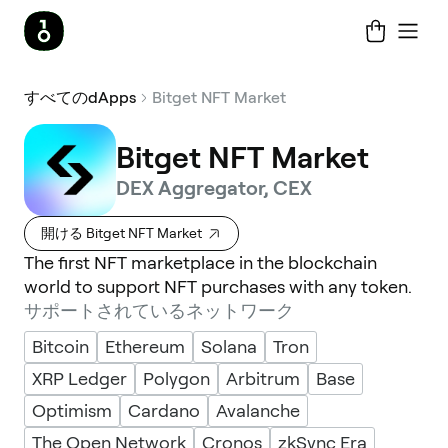
すべてのdApps
Bitget NFT Market
Bitget NFT Market
DEX Aggregator, CEX
開ける Bitget NFT Market
The first NFT marketplace in the blockchain
world to support NFT purchases with any token.
サポートされているネットワーク
Bitcoin
Ethereum
Solana
Tron
XRP Ledger
Polygon
Arbitrum
Base
Optimism
Cardano
Avalanche
The Open Network
Cronos
zkSync Era