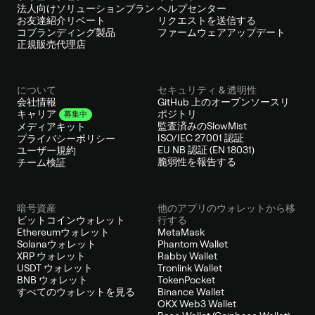
法人向けソリューションプラン
ヘルプセンター
お友達紹介リベート
リクエストを送信する
コブランディング製品
ファームウェアアップデート
正規販売代理店
について
セキュリティ & 透明性
会社情報
GitHub 上のオープンソースリ
ポジトリ
キャリア
募集中
監査済みのSlowMist
メディアキット
ISO/IEC 27001 認証
プライバシーポリシー
EU NB 認証 (EN 18031)
ユーザー規約
脆弱性を報告する
チーム検証
暗号資産
他のアプリのウォレットから移
ビットコインウォレット
行する
Ethereumウォレット
MetaMask
Solanaウォレット
Phantom Wallet
XRP ウォレット
Rabby Wallet
USDT ウォレット
Tronlink Wallet
BNB ウォレット
TokenPocket
すべてのウォレットを見る
Binance Wallet
OKX Web3 Wallet