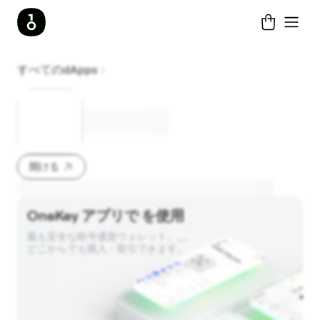
すべてのdApps
開ける
OneKey アプリで を使用
最も安全な暗号通貨ウォレット。__ 

どこからでも購入・取引できます。