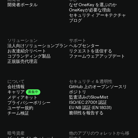
開発者ポータル
なぜ OneKey を選ぶのか
OneKeyが必要な理由
セキュリティ アーキテクチャ
ブログ
ソリューション
サポート
法人向けソリューションプラン
ヘルプセンター
お友達紹介リベート
リクエストを送信する
コブランディング製品
ファームウェアアップデート
正規販売代理店
について
セキュリティ & 透明性
会社情報
GitHub 上のオープンソースリ
ポジトリ
キャリア
募集中
監査済みのSlowMist
メディアキット
ISO/IEC 27001 認証
プライバシーポリシー
EU NB 認証 (EN 18031)
ユーザー規約
脆弱性を報告する
チーム検証
暗号資産
他のアプリのウォレットから移