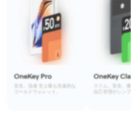
OneKey Pro
OneKey Clas
安全。迅速 史上最も先進的な
スリム。安全。優
コールドウォレット。
自己管理がシンプ