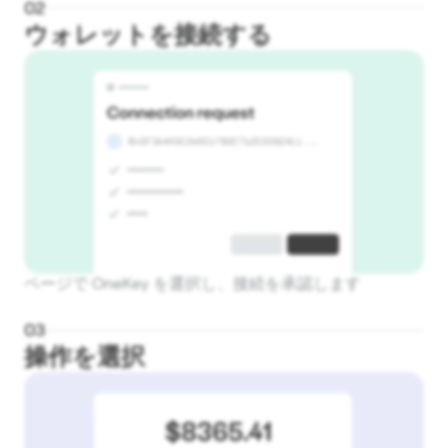
0
2
ウォレットを接続する
ページで OneKey を選択し、接続を承認します
0
3
操作を選択