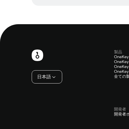
製品
フ
OneKey
OneKey 
ッ
OneKey 
OneKey 
タ
日本語
全ての
ー
開発者
開発者