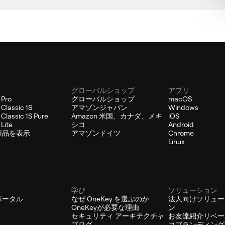
グローバルショップ
アプリ
 Pro
グローバルショップ
macOS
Classic 1S
アマゾンジャパン
Windows
Classic 1S Pure
Amazon 米国、カナダ、メキ
iOS
Lite
シコ
Android
製品を表示
アマゾンドイツ
Chrome
Linux
学び
ソリューション
ポータル
なぜ OneKey を選ぶのか
法人向けソリュー
OneKeyが必要な理由
ン
セキュリティ アーキテクチャ
お友達紹介リベー
ブログ
コブランディング