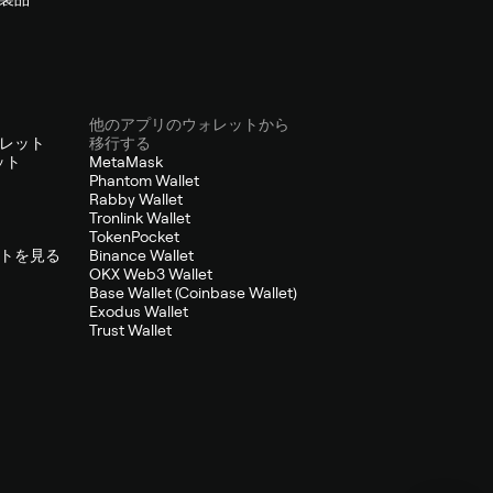
他のアプリのウォレットから
レット
移行する
ット
MetaMask
Phantom Wallet
Rabby Wallet
Tronlink Wallet
TokenPocket
トを見る
Binance Wallet
OKX Web3 Wallet
Base Wallet (Coinbase Wallet)
Exodus Wallet
Trust Wallet