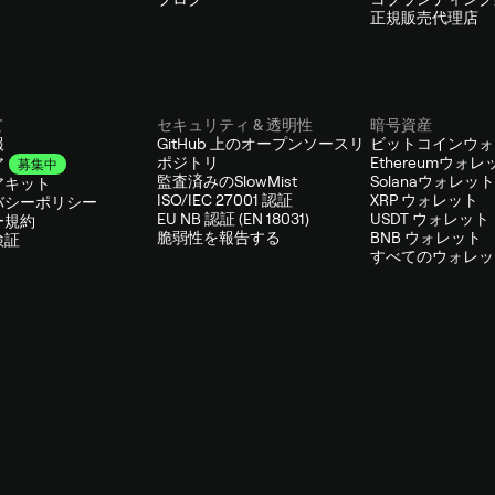
正規販売代理店
て
セキュリティ & 透明性
暗号資産
報
GitHub 上のオープンソースリ
ビットコインウォ
ポジトリ
Ethereumウォレ
ア
募集中
監査済みのSlowMist
Solanaウォレット
アキット
ISO/IEC 27001 認証
XRP ウォレット
バシーポリシー
EU NB 認証 (EN 18031)
USDT ウォレット
ー規約
脆弱性を報告する
BNB ウォレット
検証
すべてのウォレッ