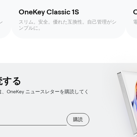
OneKey Classic 1S
O
レ
スリム。安全。優れた互換性。自己管理がシ
ンプルに。
読する
OneKey ニュースレターを購読してく
購読