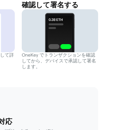
確認して署名する
択して詳
OneKey でトランザクションを確認
してから、デバイスで承認して署名
します。
対応