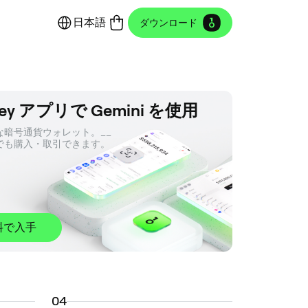
日本語
ダウンロード
ey アプリで Gemini を使用
暗号通貨ウォレット。__ 

でも購入・取引できます。
料で入手
0
4