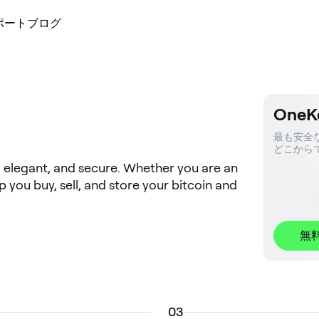
ポート
ブログ
OneK
最も安全な
どこから
, elegant, and secure. Whether you are an
lp you buy, sell, and store your bitcoin and
無
0
3