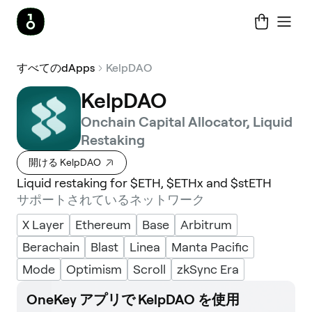
すべてのdApps
KelpDAO
KelpDAO
Onchain Capital Allocator, Liquid
Restaking
開ける KelpDAO
Liquid restaking for $ETH, $ETHx and $stETH
サポートされているネットワーク
X Layer
Ethereum
Base
Arbitrum
Berachain
Blast
Linea
Manta Pacific
Mode
Optimism
Scroll
zkSync Era
OneKey アプリで KelpDAO を使用