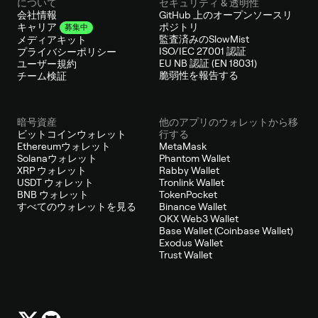
について
セキュリティ & 透明性
会社情報
GitHub 上のオープンソースリ
ポジトリ
キャリア
募集中
監査済みのSlowMist
メディアキット
ISO/IEC 27001 認証
プライバシーポリシー
EU NB 認証 (EN 18031)
ユーザー規約
脆弱性を報告する
チーム検証
暗号資産
他のアプリのウォレットから移
ビットコインウォレット
行する
Ethereumウォレット
MetaMask
Solanaウォレット
Phantom Wallet
XRP ウォレット
Rabby Wallet
USDT ウォレット
Tronlink Wallet
BNB ウォレット
TokenPocket
すべてのウォレットを見る
Binance Wallet
OKX Web3 Wallet
Base Wallet (Coinbase Wallet)
Exodus Wallet
Trust Wallet