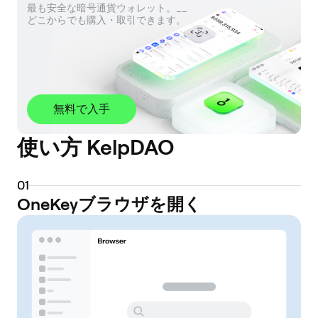
最も安全な暗号通貨ウォレット。__ 

どこからでも購入・取引できます。
無料で入手
使い方 KelpDAO
0
1
OneKeyブラウザを開く