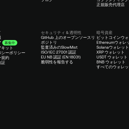
正規販売代理店
て
セキュリティ & 透明性
暗号資産
報
GitHub 上のオープンソースリ
ビットコインウォ
ポジトリ
Ethereumウォレ
ア
募集中
監査済みのSlowMist
Solanaウォレット
アキット
ISO/IEC 27001 認証
XRP ウォレット
バシーポリシー
EU NB 認証 (EN 18031)
USDT ウォレット
ー規約
脆弱性を報告する
BNB ウォレット
検証
すべてのウォレッ