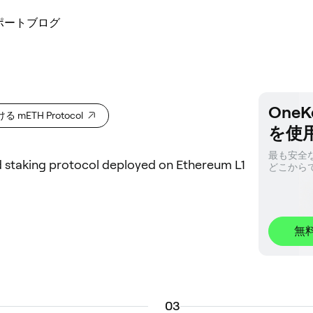
ポート
ブログ
OneK
る mETH Protocol
を使
最も安全な
id staking protocol deployed on Ethereum L1
どこから
無
0
3