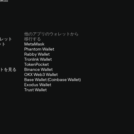
他のアプリのウォレットから
レット
移行する
ット
MetaMask
Phantom Wallet
Rabby Wallet
Tronlink Wallet
TokenPocket
トを見る
Binance Wallet
OKX Web3 Wallet
Base Wallet (Coinbase Wallet)
Exodus Wallet
Trust Wallet