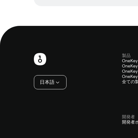
製品
フ
OneKey
OneKey 
ッ
OneKey 
OneKey 
タ
日本語
全ての
ー
開発者
開発者