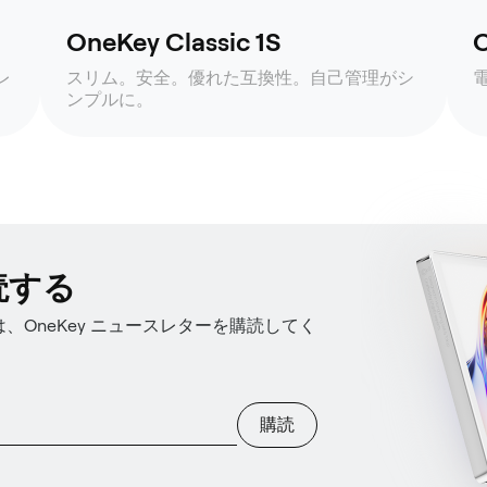
OneKey Classic 1S
O
レ
スリム。安全。優れた互換性。自己管理がシ
ンプルに。
読する
OneKey ニュースレターを購読してく
購読