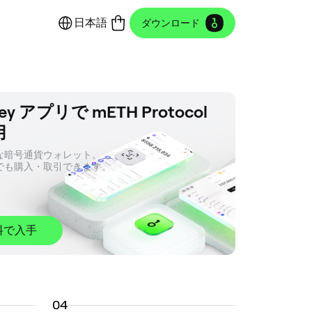
日本語
ダウンロード
ey アプリで mETH Protocol
用
暗号通貨ウォレット。__ 

でも購入・取引できます。
料で入手
0
4