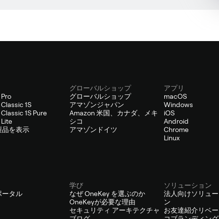
グローバルショップ
アプリ
 Pro
グローバルショップ
macOS
Classic 1S
アマゾンジャパン
Windows
Classic 1S Pure
Amazon 米国、カナダ、メキ
iOS
Lite
シコ
Android
製品を表示
アマゾンドイツ
Chrome
Linux
学び
ソリューション
ポータル
なぜ OneKey を選ぶのか
法人向けソリュー
OneKeyが必要な理由
ン
セキュリティ アーキテクチャ
お友達紹介リベー
ブログ
コブランディング