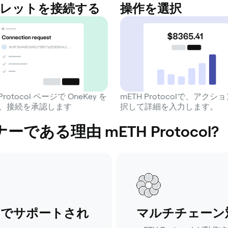
レットを接続する
操作を選択
Protocol ページで OneKey を
mETH Protocolで、アクシ
、接続を承認します
択して詳細を入力します。
である理由 mETH Protocol?
ムでサポートされ
マルチチェーン