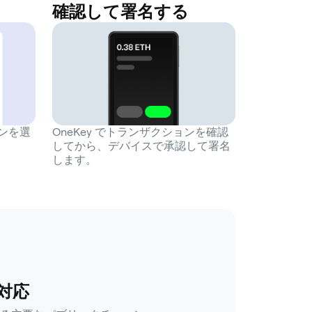
確認して署名する
ョンを選
OneKey でトランザクションを確認
してから、デバイスで承認して署名
します。
対応