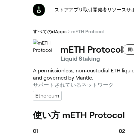
ストア
アプリ
取引
開発者
リソース
サ
すべてのdApps
mETH Protocol
mETH Protocol
開け
Liquid Staking
A permissionless, non-custodial ETH liqu
and governed by Mantle.
サポートされているネットワーク
Ethereum
使い方 mETH Protocol
0
1
0
2