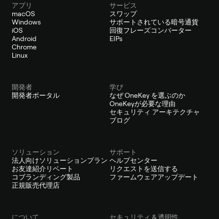
アプリ
サービス
macOS
スワップ
Windows
サポートされている暗号通貨
iOS
回復フレーズコンバーター
Android
EIPs
Chrome
Linux
開発者
学び
開発者ポータル
なぜ OneKey を選ぶのか
OneKeyが必要な理由
セキュリティ アーキテクチャ
ブログ
ソリューション
サポート
法人向けソリューションプラン
ヘルプセンター
お友達紹介リベート
リクエストを送信する
コブランディング製品
ファームウェアアップデート
正規販売代理店
について
セキュリティ & 透明性