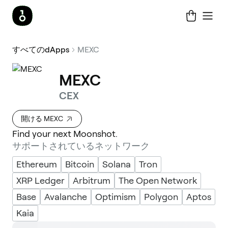
すべてのdApps
MEXC
MEXC
CEX
開ける MEXC
Find your next Moonshot.
サポートされているネットワーク
Ethereum
Bitcoin
Solana
Tron
XRP Ledger
Arbitrum
The Open Network
Base
Avalanche
Optimism
Polygon
Aptos
Kaia