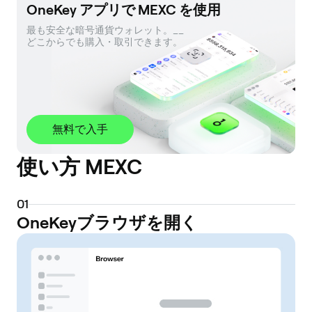
OneKey アプリで MEXC を使用
最も安全な暗号通貨ウォレット。__ 

どこからでも購入・取引できます。
無料で入手
使い方 MEXC
0
1
OneKeyブラウザを開く