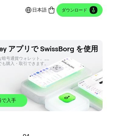
日本語
ダウンロード
ey アプリで SwissBorg を使用
暗号通貨ウォレット。__ 

でも購入・取引できます。
料で入手
0
4