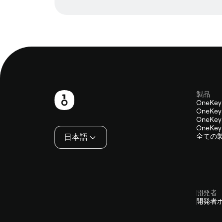
製品
フ
OneKey
OneKey 
ッ
OneKey 
OneKey 
タ
日本語
全ての
ー
開発者
開発者