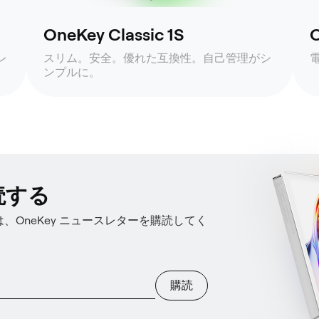
OneKey Classic 1S
O
レ
スリム。安全。優れた互換性。自己管理がシ
ンプルに。
読する
OneKey ニュースレターを購読してく
購読