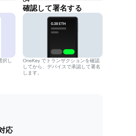
確認して署名する
を選択し
OneKey でトランザクションを確認
してから、デバイスで承認して署名
します。
対応