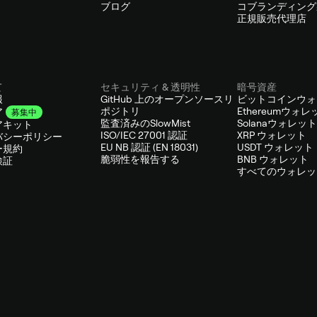
ブログ
コブランディング
正規販売代理店
て
セキュリティ & 透明性
暗号資産
報
GitHub 上のオープンソースリ
ビットコインウォ
ポジトリ
Ethereumウォレ
ア
募集中
監査済みのSlowMist
Solanaウォレット
アキット
ISO/IEC 27001 認証
XRP ウォレット
バシーポリシー
EU NB 認証 (EN 18031)
USDT ウォレット
ー規約
脆弱性を報告する
BNB ウォレット
検証
すべてのウォレッ