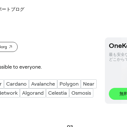
ポート
ブログ
OneK
org
最も安全な
どこから
ible to everyone.
r
Cardano
Avalanche
Polygon
Near
Network
Algorand
Celestia
Osmosis
無
0
3