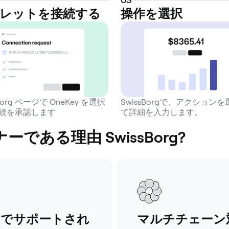
レットを接続する
操作を選択
sBorg ページで OneKey を選択
SwissBorgで、アクション
続を承認します
て詳細を入力します。
ーである理由 SwissBorg?
ムでサポートされ
マルチチェーン