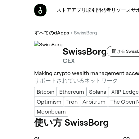
ストア
アプリ
取引
開発者
リソース
サ
すべてのdApps
SwissBorg
SwissBorg
開ける SwissB
CEX
Making crypto wealth management access
サポートされているネットワーク
Bitcoin
Ethereum
Solana
XRP Ledge
Optimism
Tron
Arbitrum
The Open 
Moonbeam
使い方 SwissBorg
0
1
0
2