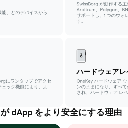
SwissBorg が動作す
Arbitrum、Polygon、
機能、どのデバイスから
サポートし、1 つのウ
す。
ハードウェアレ
sBorgにワンタップでアクセ
OneKey ハードウェ
チェック機能により、よ
ンのままになり、すべて
され、ハードウェア レ
 dApp をより安全にする理由