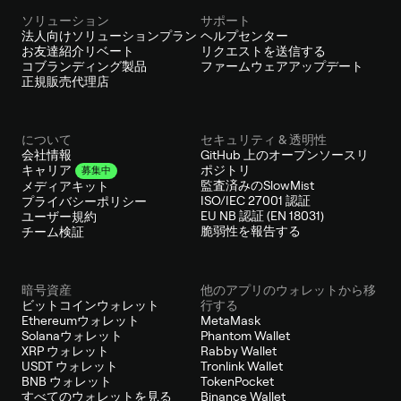
ソリューション
サポート
法人向けソリューションプラン
ヘルプセンター
お友達紹介リベート
リクエストを送信する
コブランディング製品
ファームウェアアップデート
正規販売代理店
について
セキュリティ & 透明性
会社情報
GitHub 上のオープンソースリ
ポジトリ
キャリア
募集中
監査済みのSlowMist
メディアキット
ISO/IEC 27001 認証
プライバシーポリシー
EU NB 認証 (EN 18031)
ユーザー規約
脆弱性を報告する
チーム検証
暗号資産
他のアプリのウォレットから移
ビットコインウォレット
行する
Ethereumウォレット
MetaMask
Solanaウォレット
Phantom Wallet
XRP ウォレット
Rabby Wallet
USDT ウォレット
Tronlink Wallet
BNB ウォレット
TokenPocket
すべてのウォレットを見る
Binance Wallet