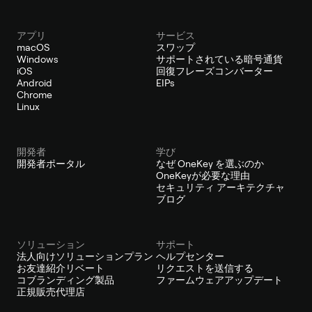
アプリ
サービス
macOS
スワップ
Windows
サポートされている暗号通貨
iOS
回復フレーズコンバーター
Android
EIPs
Chrome
Linux
開発者
学び
開発者ポータル
なぜ OneKey を選ぶのか
OneKeyが必要な理由
セキュリティ アーキテクチャ
ブログ
ソリューション
サポート
法人向けソリューションプラン
ヘルプセンター
お友達紹介リベート
リクエストを送信する
コブランディング製品
ファームウェアアップデート
正規販売代理店