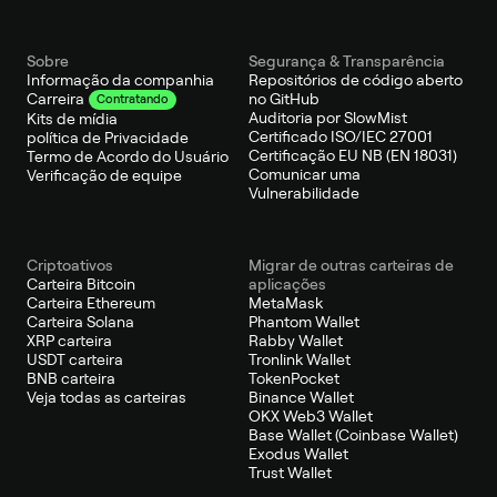
Sobre
Segurança & Transparência
Informação da companhia
Repositórios de código aberto
no GitHub
Carreira
Contratando
Auditoria por SlowMist
Kits de mídia
Certificado ISO/IEC 27001
política de Privacidade
Certificação EU NB (EN 18031)
Termo de Acordo do Usuário
Comunicar uma
Verificação de equipe
Vulnerabilidade
Criptoativos
Migrar de outras carteiras de
Carteira Bitcoin
aplicações
Carteira Ethereum
MetaMask
Carteira Solana
Phantom Wallet
XRP carteira
Rabby Wallet
USDT carteira
Tronlink Wallet
BNB carteira
TokenPocket
Veja todas as carteiras
Binance Wallet
OKX Web3 Wallet
Base Wallet (Coinbase Wallet)
Exodus Wallet
Trust Wallet