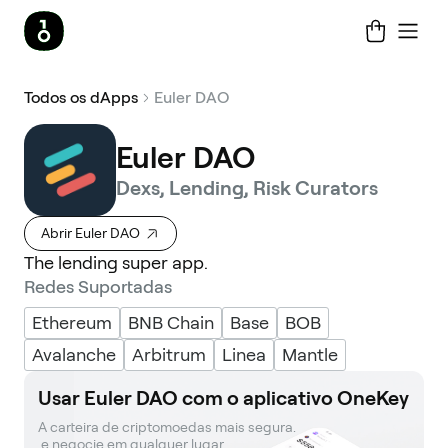
Todos os dApps
Euler DAO
Euler DAO
Dexs, Lending, Risk Curators
Abrir Euler DAO
The lending super app.
Redes Suportadas
Ethereum
BNB Chain
Base
BOB
Avalanche
Arbitrum
Linea
Mantle
Usar Euler DAO com o aplicativo OneKey
A carteira de criptomoedas mais segura. 

 e negocie em qualquer lugar.