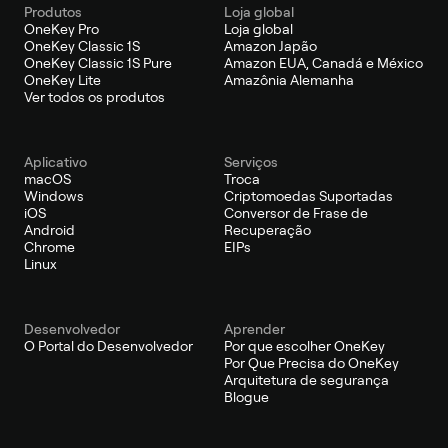
Produtos
Loja global
OneKey Pro
Loja global
OneKey Classic 1S
Amazon Japão
OneKey Classic 1S Pure
Amazon EUA, Canadá e México
OneKey Lite
Amazônia Alemanha
Ver todos os produtos
Aplicativo
Serviços
macOS
Troca
Windows
Criptomoedas Suportadas
iOS
Conversor de Frase de
Android
Recuperação
Chrome
EIPs
Linux
Desenvolvedor
Aprender
O Portal do Desenvolvedor
Por que escolher OneKey
Por Que Precisa do OneKey
Arquitetura de segurança
Blogue