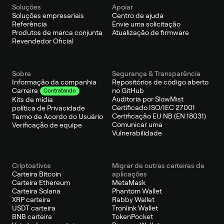
Soluções
Apoiar
Soluções empresariais
Centro de ajuda
Referência
Envie uma solicitação
Produtos de marca conjunta
Atualização de firmware
Revendedor Oficial
Sobre
Segurança & Transparência
Informação da companhia
Repositórios de código aberto
no GitHub
Carreira
Contratando
Auditoria por SlowMist
Kits de mídia
Certificado ISO/IEC 27001
política de Privacidade
Certificação EU NB (EN 18031)
Termo de Acordo do Usuário
Comunicar uma
Verificação de equipe
Vulnerabilidade
Criptoativos
Migrar de outras carteiras de
Carteira Bitcoin
aplicações
Carteira Ethereum
MetaMask
Carteira Solana
Phantom Wallet
XRP carteira
Rabby Wallet
USDT carteira
Tronlink Wallet
BNB carteira
TokenPocket