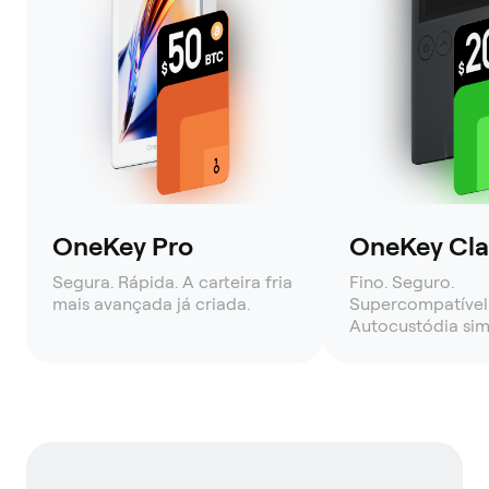
OneKey Pro
OneKey Clas
Segura. Rápida. A carteira fria
Fino. Seguro.
mais avançada já criada.
Supercompatível
Autocustódia sim