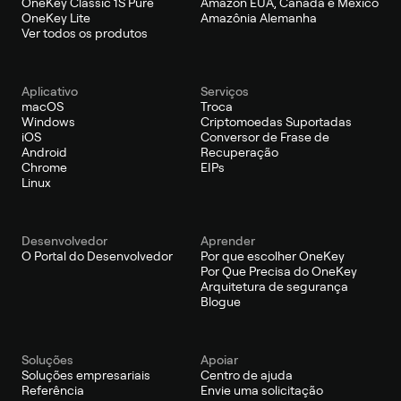
OneKey Classic 1S Pure
Amazon EUA, Canadá e México
OneKey Lite
Amazônia Alemanha
Ver todos os produtos
Aplicativo
Serviços
macOS
Troca
Windows
Criptomoedas Suportadas
iOS
Conversor de Frase de
Android
Recuperação
Chrome
EIPs
Linux
Desenvolvedor
Aprender
O Portal do Desenvolvedor
Por que escolher OneKey
Por Que Precisa do OneKey
Arquitetura de segurança
Blogue
Soluções
Apoiar
Soluções empresariais
Centro de ajuda
Referência
Envie uma solicitação