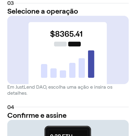
0
3
Selecione a operação
Em JustLend DAO, escolha uma ação e insira os
detalhes.
0
4
Confirme e assine