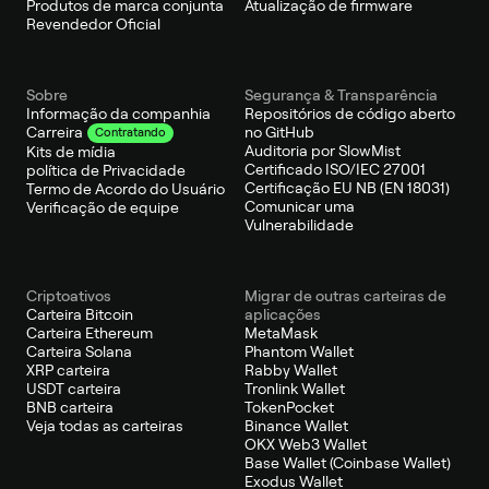
Produtos de marca conjunta
Atualização de firmware
Revendedor Oficial
Sobre
Segurança & Transparência
Informação da companhia
Repositórios de código aberto
no GitHub
Carreira
Contratando
Auditoria por SlowMist
Kits de mídia
Certificado ISO/IEC 27001
política de Privacidade
Certificação EU NB (EN 18031)
Termo de Acordo do Usuário
Comunicar uma
Verificação de equipe
Vulnerabilidade
Criptoativos
Migrar de outras carteiras de
Carteira Bitcoin
aplicações
Carteira Ethereum
MetaMask
Carteira Solana
Phantom Wallet
XRP carteira
Rabby Wallet
USDT carteira
Tronlink Wallet
BNB carteira
TokenPocket
Veja todas as carteiras
Binance Wallet
OKX Web3 Wallet
Base Wallet (Coinbase Wallet)
Exodus Wallet