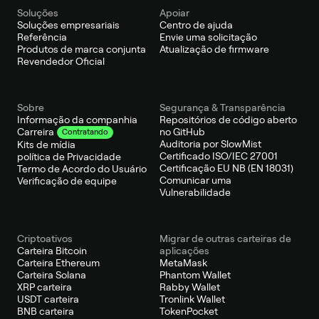
Soluções
Apoiar
Soluções empresariais
Centro de ajuda
Referência
Envie uma solicitação
Produtos de marca conjunta
Atualização de firmware
Revendedor Oficial
Sobre
Segurança & Transparência
Informação da companhia
Repositórios de código aberto
no GitHub
Carreira
Contratando
Auditoria por SlowMist
Kits de mídia
Certificado ISO/IEC 27001
política de Privacidade
Certificação EU NB (EN 18031)
Termo de Acordo do Usuário
Comunicar uma
Verificação de equipe
Vulnerabilidade
Criptoativos
Migrar de outras carteiras de
Carteira Bitcoin
aplicações
Carteira Ethereum
MetaMask
Carteira Solana
Phantom Wallet
XRP carteira
Rabby Wallet
USDT carteira
Tronlink Wallet
BNB carteira
TokenPocket