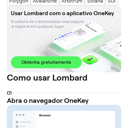
Polygon
Avalanche
Arbitrum
Solana
SUI
Usar Lombard com o aplicativo OneKey
A carteira de criptomoedas mais segura. 

 e negocie em qualquer lugar.
Obtenha gratuitamente
Como usar Lombard
0
1
Abra o navegador OneKey