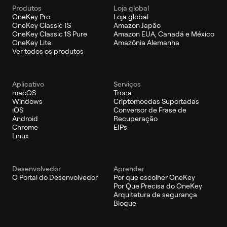
Produtos
Loja global
OneKey Pro
Loja global
OneKey Classic 1S
Amazon Japão
OneKey Classic 1S Pure
Amazon EUA, Canadá e México
OneKey Lite
Amazônia Alemanha
Ver todos os produtos
Aplicativo
Serviços
macOS
Troca
Windows
Criptomoedas Suportadas
iOS
Conversor de Frase de
Android
Recuperação
Chrome
EIPs
Linux
Desenvolvedor
Aprender
O Portal do Desenvolvedor
Por que escolher OneKey
Por Que Precisa do OneKey
Arquitetura de segurança
Blogue