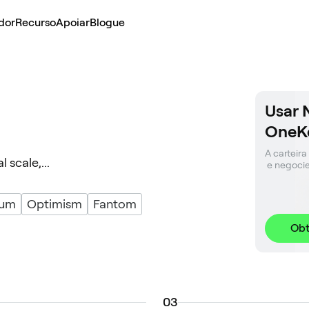
dor
Recurso
Apoiar
Blogue
Usar 
OneK
A carteira
 scale,...
 e negoci
rum
Optimism
Fantom
Obt
0
3