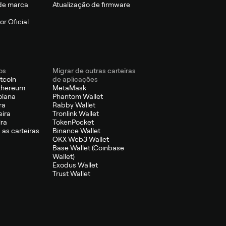
de marca
Atualização de firmware
r Oficial
os
Migrar de outras carteiras
itcoin
de aplicações
Ethereum
MetaMask
olana
Phantom Wallet
ra
Rabby Wallet
eira
Tronlink Wallet
ira
TokenPocket
 as carteiras
Binance Wallet
OKX Web3 Wallet
Base Wallet (Coinbase
Wallet)
Exodus Wallet
Trust Wallet