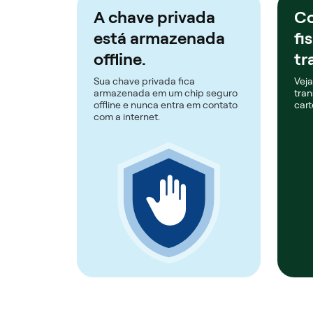
A chave privada
Co
está armazenada
fi
offline.
tr
Sua chave privada fica
Veja
armazenada em um chip seguro
tran
offline e nunca entra em contato
cart
com a internet.