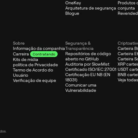
OneKey
Produtos 
Arquitetura de segurança
conjunta
Blogue
Revendedo
Sobre
Segurança &
Criptoativ
Informação da companhia
Transparência
Carteira B
Repositórios de código
Carteira 
Carreira
Contratando
aberto no GitHub
Carteira S
Kits de mídia
Auditoria por SlowMist
XRP cartei
política de Privacidade
Certificado ISO/IEC 27001
USDT cart
Termo de Acordo do
Certificação EU NB (EN
BNB carte
Usuário
18031)
Veja todas
Verificação de equipe
Comunicar uma
Vulnerabilidade
dos.