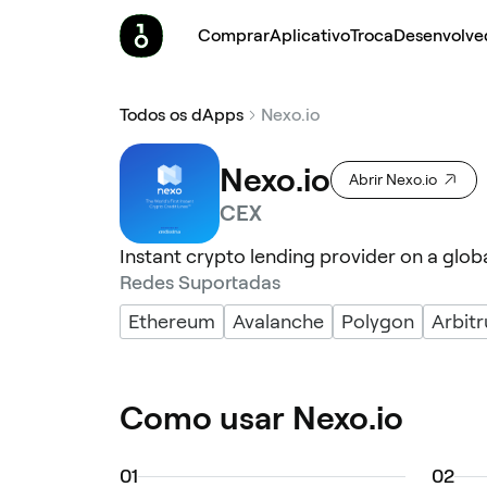
Comprar
Aplicativo
Troca
Desenvolve
Todos os dApps
Nexo.io
Nexo.io
Abrir Nexo.io
CEX
Instant crypto lending provider on a global
Redes Suportadas
Ethereum
Avalanche
Polygon
Arbit
Como usar Nexo.io
0
1
0
2