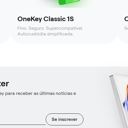
OneKey Classic 1S
O
Fino. Seguro. Supercompatível.
S
Autocustódia simplificada.
ter
y para receber as últimas notícias e
Se inscrever