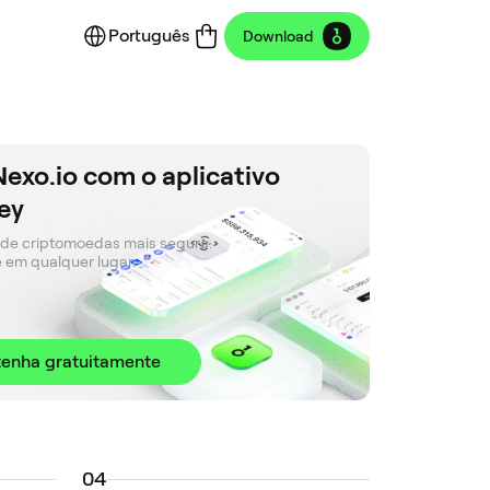
Português
Download
Nexo.io com o aplicativo
ey
 de criptomoedas mais segura. 

e em qualquer lugar.
enha gratuitamente
0
4