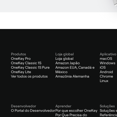
Produtos
Loja global
Aplicativo
OneKey Pro
Loja global
macOS
OneKey Classic 1S
Amazon Japão
Windows
OneKey Classic 1S Pure
Amazon EUA, Canadá e
iOS
OneKey Lite
México
Android
Ver todos os produtos
Amazônia Alemanha
Chrome
Linux
Desenvolvedor
Aprender
Soluções
O Portal do Desenvolvedor
Por que escolher OneKey
Soluções 
Por Que Precisa do
Referênci