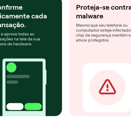
nfirme
Proteja-se contr
sicamente cada
malware
ansação.
Mesmo que seu telefone ou
computador esteja infectado,
 e aprove todas as
chip de segurança mantém s
sações na tela da sua
ativos protegidos.
eira de hardware.