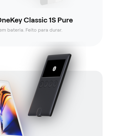
neKey Classic 1S Pure
em bateria. Feito para durar.