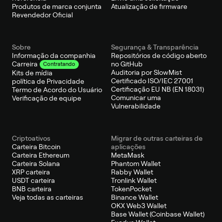
Produtos de marca conjunta
Atualização de firmware
Revendedor Oficial
Sobre
Segurança & Transparência
Informação da companhia
Repositórios de código aberto
no GitHub
Carreira
Contratando
Auditoria por SlowMist
Kits de mídia
Certificado ISO/IEC 27001
política de Privacidade
Certificação EU NB (EN 18031)
Termo de Acordo do Usuário
Comunicar uma
Verificação de equipe
Vulnerabilidade
Criptoativos
Migrar de outras carteiras de
Carteira Bitcoin
aplicações
Carteira Ethereum
MetaMask
Carteira Solana
Phantom Wallet
XRP carteira
Rabby Wallet
USDT carteira
Tronlink Wallet
BNB carteira
TokenPocket
Veja todas as carteiras
Binance Wallet
OKX Web3 Wallet
Base Wallet (Coinbase Wallet)