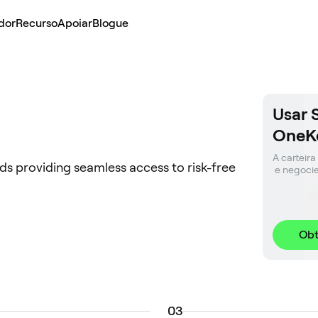
dor
Recurso
Apoiar
Blogue
Usar 
OneK
A carteira
s providing seamless access to risk-free
 e negoci
Obt
0
3