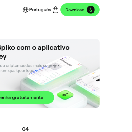
Português
Download
Spiko com o aplicativo
ey
 de criptomoedas mais segura. 

e em qualquer lugar.
enha gratuitamente
0
4