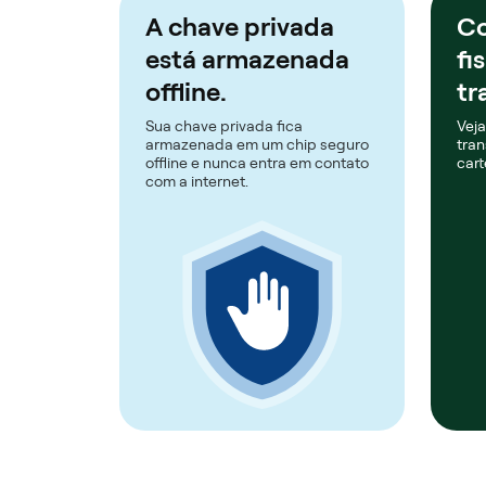
A chave privada
Co
está armazenada
fi
offline.
tr
Sua chave privada fica
Veja
armazenada em um chip seguro
tran
offline e nunca entra em contato
cart
com a internet.