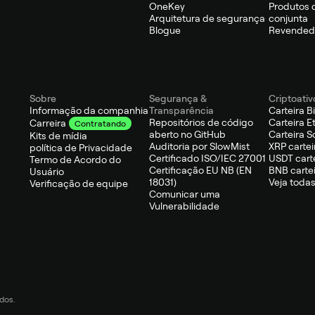
OneKey
Produtos 
Arquitetura de segurança
conjunta
Blogue
Revendedo
Sobre
Segurança &
Criptoativ
Informação da companhia
Transparência
Carteira B
Repositórios de código
Carteira 
Carreira
Contratando
aberto no GitHub
Carteira S
Kits de mídia
Auditoria por SlowMist
XRP cartei
política de Privacidade
Certificado ISO/IEC 27001
USDT cart
Termo de Acordo do
Certificação EU NB (EN
BNB carte
Usuário
18031)
Veja todas
Verificação de equipe
Comunicar uma
Vulnerabilidade
dos.