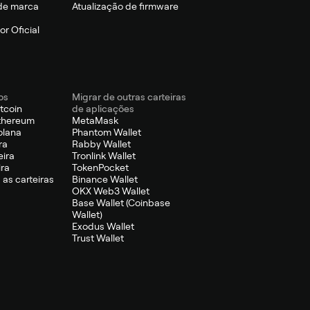
de marca
Atualização de firmware
r Oficial
os
Migrar de outras carteiras
itcoin
de aplicações
Ethereum
MetaMask
olana
Phantom Wallet
ra
Rabby Wallet
eira
Tronlink Wallet
ira
TokenPocket
 as carteiras
Binance Wallet
OKX Web3 Wallet
Base Wallet (Coinbase
Wallet)
Exodus Wallet
Trust Wallet