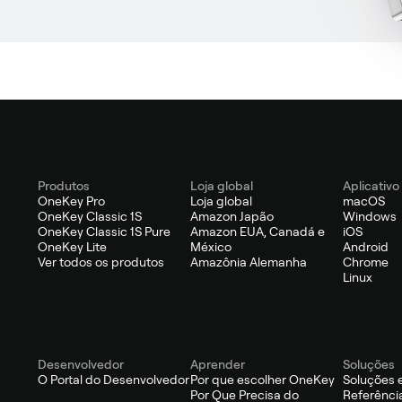
Produtos
Loja global
Aplicativo
OneKey Pro
Loja global
macOS
OneKey Classic 1S
Amazon Japão
Windows
OneKey Classic 1S Pure
Amazon EUA, Canadá e
iOS
OneKey Lite
México
Android
Ver todos os produtos
Amazônia Alemanha
Chrome
Linux
Desenvolvedor
Aprender
Soluções
O Portal do Desenvolvedor
Por que escolher OneKey
Soluções 
Por Que Precisa do
Referênci