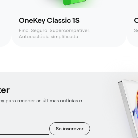
OneKey Classic 1S
O
Fino. Seguro. Supercompatível.
S
Autocustódia simplificada.
ter
y para receber as últimas notícias e
Se inscrever