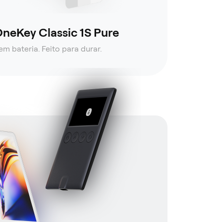
neKey Classic 1S Pure
em bateria. Feito para durar.