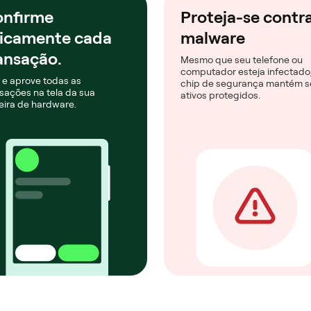
nfirme
Proteja-se contr
sicamente cada
malware
ansação.
Mesmo que seu telefone ou
computador esteja infectado,
 e aprove todas as
chip de segurança mantém s
sações na tela da sua
ativos protegidos.
eira de hardware.