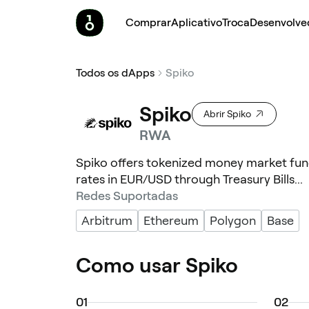
Comprar
Aplicativo
Troca
Desenvolve
Todos os dApps
Spiko
Spiko
Abrir Spiko
RWA
Spiko offers tokenized money market fund
rates in EUR/USD through Treasury Bills...
Redes Suportadas
Arbitrum
Ethereum
Polygon
Base
Como usar Spiko
0
1
0
2