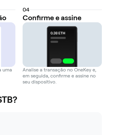
0
4
ão
Confirme e assine
a uma
Analise a transação no OneKey e,
em seguida, confirme e assine no
seu dispositivo.
STB?