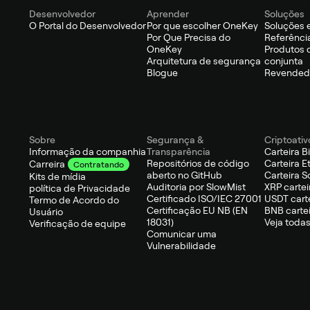
Desenvolvedor
Aprender
Soluções
O Portal do Desenvolvedor
Por que escolher OneKey
Soluções 
Por Que Precisa do
Referênci
OneKey
Produtos 
Arquitetura de segurança
conjunta
Blogue
Revendedo
Sobre
Segurança &
Criptoativ
Informação da companhia
Transparência
Carteira B
Repositórios de código
Carteira 
Carreira
Contratando
aberto no GitHub
Carteira S
Kits de mídia
Auditoria por SlowMist
XRP cartei
política de Privacidade
Certificado ISO/IEC 27001
USDT cart
Termo de Acordo do
Certificação EU NB (EN
BNB carte
Usuário
18031)
Veja todas
Verificação de equipe
Comunicar uma
Vulnerabilidade