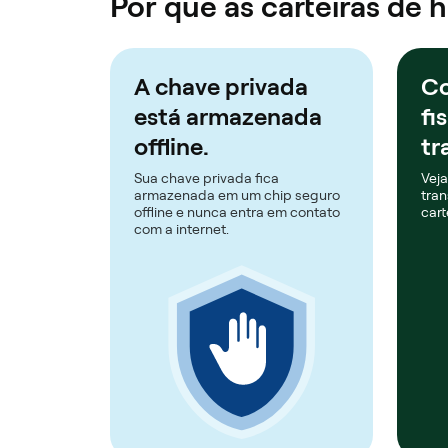
Por que as carteiras de
A chave privada
Co
está armazenada
fi
offline.
tr
Sua chave privada fica
Veja
armazenada em um chip seguro
tran
offline e nunca entra em contato
cart
com a internet.