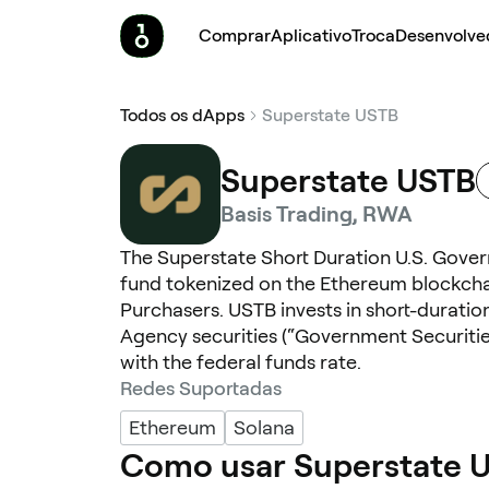
Comprar
Aplicativo
Troca
Desenvolve
Todos os dApps
Superstate USTB
Superstate USTB
Basis Trading, RWA
The Superstate Short Duration U.S. Gover
fund tokenized on the Ethereum blockchain
Purchasers. USTB invests in short-duratio
Agency securities (“Government Securities”
with the federal funds rate.
Redes Suportadas
Ethereum
Solana
Como usar Superstate 