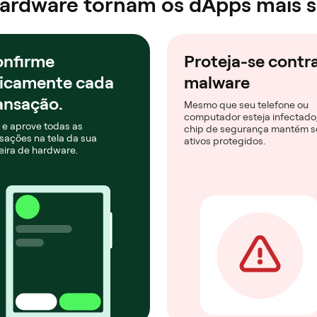
 hardware tornam os dApps mais 
nfirme
Proteja-se contr
sicamente cada
malware
ansação.
Mesmo que seu telefone ou
computador esteja infectado,
 e aprove todas as
chip de segurança mantém s
sações na tela da sua
ativos protegidos.
eira de hardware.