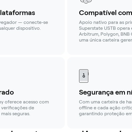
lataformas
Compatível com 
avegador — conecte-se
Apoio nativo para as pr
lquer dispositivo.
Superstate USTB opera 
Arbitrum, Polygon, BNB C
uma única carteira geren
rado
Segurança em ní
ey oferece acesso com
Com uma carteira de h
verificações de
offline e cada ação crít
 mais seguras.
garantindo proteção em 