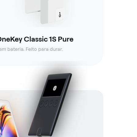
neKey Classic 1S Pure
em bateria. Feito para durar.