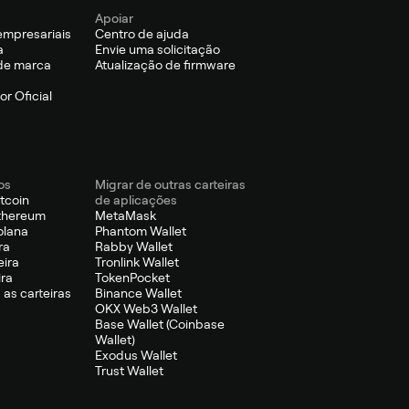
Apoiar
empresariais
Centro de ajuda
a
Envie uma solicitação
de marca
Atualização de firmware
r Oficial
os
Migrar de outras carteiras
itcoin
de aplicações
Ethereum
MetaMask
olana
Phantom Wallet
ra
Rabby Wallet
eira
Tronlink Wallet
ira
TokenPocket
 as carteiras
Binance Wallet
OKX Web3 Wallet
Base Wallet (Coinbase
Wallet)
Exodus Wallet
Trust Wallet