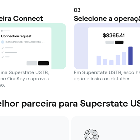
0
3
eira Connect
Selecione a operaç
ina Superstate USTB,
Em Superstate USTB, escolh
one OneKey e aprove a
ação e insira os detalhes.
o.
lhor parceira para Superstate U