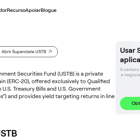
dor
Recurso
Apoiar
Blogue
Usar 
Abrir Superstate USTB
aplic
A carteira
nment Securities Fund (USTB) is a private
 e negoci
 (ERC-20), offered exclusively to Qualified
n U.S. Treasury Bills and U.S. Government
) and provides yield targeting returns in line
Obt
USTB