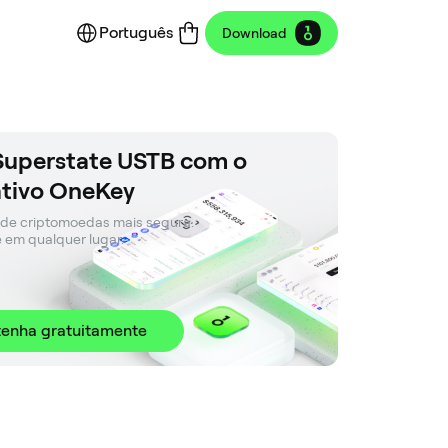
Português
Download
Superstate USTB com o
ativo OneKey
 de criptomoedas mais segura. 

e em qualquer lugar.
enha gratuitamente