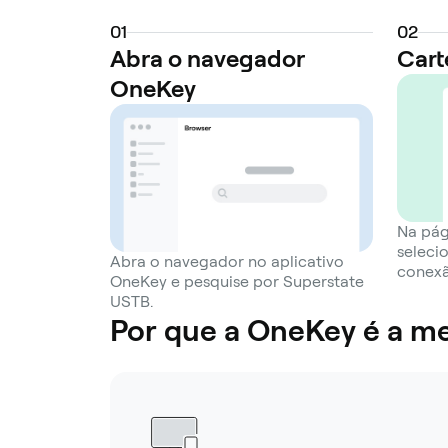
0
1
0
2
Abra o navegador
Cart
OneKey
Na pág
seleci
Abra o navegador no aplicativo
conexã
OneKey e pesquise por Superstate
USTB.
Por que a OneKey é a me