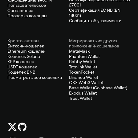
27001
Пользовательское
Сертификация ЕС NB (EN
Соглашение
18031)
Проверка команды
Сообщить об уязвимости
Крипто-активы
Мигрировать из других
Биткоин-кошелек
приложений-кошельков
Ethereum кошелек
MetaMask
Кошелек Solana
Phantom Wallet
XRP кошелек
Rabby Wallet
USDT кошелек
Tronlink Wallet
Кошелек BNB
TokenPocket
Посмотреть все кошельки
Binance Wallet
OKX Web3 Wallet
Base Wallet (Coinbase Wallet)
Exodus Wallet
Trust Wallet