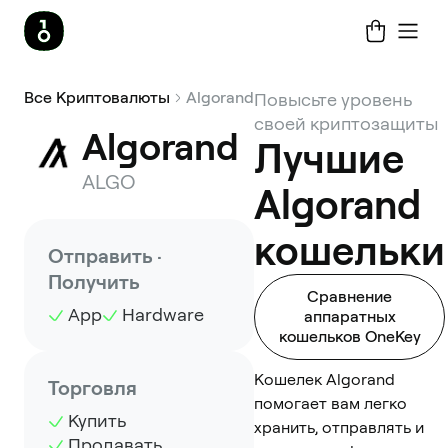
Все Криптовалюты
Algorand
Повысьте уровень
своей криптозащиты
Algorand
Лучшие
ALGO
Algorand
кошельки
Отправить ·
Получить
Сравнение
App
Hardware
аппаратных
кошельков OneKey
Кошелек Algorand
Торговля
помогает вам легко
Купить
хранить, отправлять и
Продавать