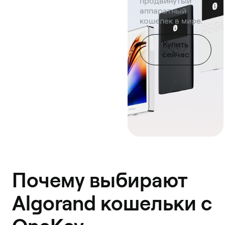
продвинутый
аппаратный
кошелек в мире.
Купить
сейчас
Почему выбирают
Algorand кошельки с