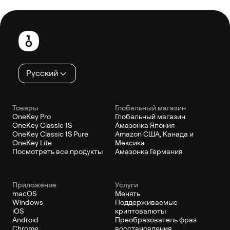
Нижний
колонтитул
Русский
Товары
Глобальный магазин
OneKey Pro
Глобальный магазин
OneKey Classic 1S
Амазонка Япония
OneKey Classic 1S Pure
Amazon США, Канада и
OneKey Lite
Мексика
Посмотреть все продукты
Амазонка Германия
Приложение
Услуги
macOS
Менять
Windows
Поддерживаемые
iOS
криптовалюты
Android
Преобразователь фраз
Chrome
восстановления