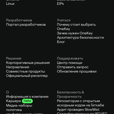
Linux
EIPs
Pазработчиков
Учиться
Портал разработчиков
Почему стоит выбрать
OneKey
Зачем нужен OneKey
Архитектура безопасности
Блог
Решения
Поддерживать
Корпоративные решения
Центр помощи
Направления
Отправить запрос
Совместные продукты
Обновление прошивки
Официальный реселлер
О
Безопасность &
Информация о компании
Прозрачность
Репозитории с открытым
Карьера
Найм
исходным кодом на Гитхабе
Медиа-наборы
Аудит проведен SlowMist
политика
Сертифицировано по ISO/IEC
конфиденциальности