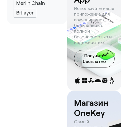
Merlin Chain
Используйте наше
Bitlayer
приложение для
изучения всех
блокчейнов с
полной
безопасностью и
надежностью.
Получить
бесплатно
Магазин
OneKey
Самый