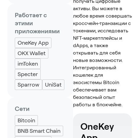
получать цифровые
активы. Вы можете в
Работает с
любое время совершать
этими
кроссчейн-транзакции с
приложениями
токенами, исследовать
NFT-маркетплейсы и
OneKey App
dApps, а также
OKX Wallet
открывать для себя
новые возможности.
imToken
Интегрированный
Specter
кошелек для
экосистемы Bitcoin
Sparrow
UniSat
обеспечивает вам
безопасный опыт
работы в блокчейне.
Сети
Bitcoin
OneKey
BNB Smart Chain
App