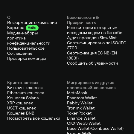
О
Безопасность &
Информация о компании
Прозрачность
Репозитории с открытым
Карьера
Найм
исходным кодом на Гитхабе
Медиа-наборы
Аудит проведен SlowMist
политика
Сертифицировано по ISO/IEC
конфиденциальности
27001
Пользовательское
Сертификация ЕС NB (EN
Соглашение
18031)
Проверка команды
Сообщить об уязвимости
Крипто-активы
Мигрировать из других
Биткоин-кошелек
приложений-кошельков
Ethereum кошелек
MetaMask
Кошелек Solana
Phantom Wallet
XRP кошелек
Rabby Wallet
USDT кошелек
Tronlink Wallet
Кошелек BNB
TokenPocket
Посмотреть все кошельки
Binance Wallet
OKX Web3 Wallet
Base Wallet (Coinbase Wallet)
Exodus Wallet