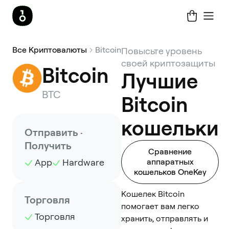
Все Криптовалюты
Bitcoin
Повысьте уровень
своей криптозащиты
Bitcoin
Лучшие
BTC
Bitcoin
кошельки
Отправить ·
Получить
Сравнение
App
Hardware
аппаратных
кошельков OneKey
Кошелек Bitcoin
Торговля
помогает вам легко
Торговля
хранить, отправлять и