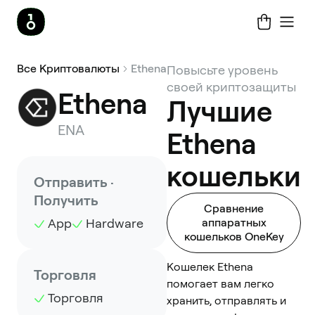
Все Криптовалюты
Ethena
Повысьте уровень
своей криптозащиты
Ethena
Лучшие
ENA
Ethena
кошельки
Отправить ·
Получить
Сравнение
App
Hardware
аппаратных
кошельков OneKey
Кошелек Ethena
Торговля
помогает вам легко
Торговля
хранить, отправлять и