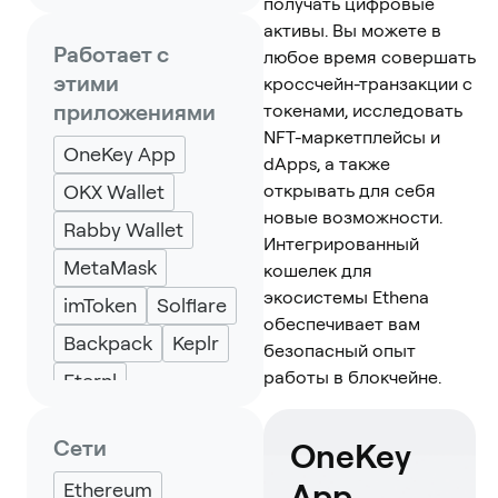
получать цифровые
активы. Вы можете в
Работает с
любое время совершать
этими
кроссчейн-транзакции с
приложениями
токенами, исследовать
NFT-маркетплейсы и
OneKey App
dApps, а также
OKX Wallet
открывать для себя
новые возможности.
Rabby Wallet
Интегрированный
MetaMask
кошелек для
экосистемы Ethena
imToken
Solflare
обеспечивает вам
Backpack
Keplr
безопасный опыт
работы в блокчейне.
Eternl
Сети
OneKey
App
Ethereum