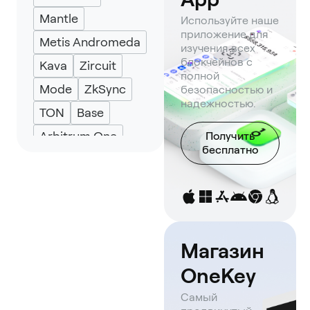
Mantle
Используйте наше
приложение для
Metis Andromeda
изучения всех
блокчейнов с
Kava
Zircuit
полной
Mode
ZkSync
безопасностью и
надежностью.
TON
Base
Arbitrum One
Получить
бесплатно
Blast
Optimism
Avalanche
Solana
Manta Pacific
Магазин
Scroll
OneKey
Самый