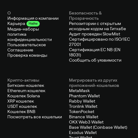
О
Безопасность &
Информация о компании
Прозрачность
Репозитории с открытым
Карьера
Найм
исходным кодом на Гитхабе
Медиа-наборы
Аудит проведен SlowMist
политика
Сертифицировано по ISO/IEC
конфиденциальности
27001
Пользовательское
Сертификация ЕС NB (EN
Соглашение
18031)
Проверка команды
Сообщить об уязвимости
Крипто-активы
Мигрировать из других
Биткоин-кошелек
приложений-кошельков
Ethereum кошелек
MetaMask
Кошелек Solana
Phantom Wallet
XRP кошелек
Rabby Wallet
USDT кошелек
Tronlink Wallet
Кошелек BNB
TokenPocket
Посмотреть все кошельки
Binance Wallet
OKX Web3 Wallet
Base Wallet (Coinbase Wallet)
Exodus Wallet
Trust Wallet