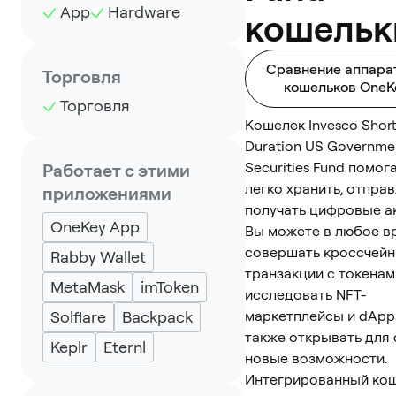
App
Hardware
кошельк
Сравнение аппара
Торговля
кошельков OneK
Торговля
Кошелек Invesco Shor
Duration US Governme
Securities Fund помог
Работает с этими
легко хранить, отправ
приложениями
получать цифровые а
OneKey App
Вы можете в любое в
совершать кроссчейн
Rabby Wallet
транзакции с токенам
MetaMask
imToken
исследовать NFT-
Solflare
Backpack
маркетплейсы и dApps
также открывать для 
Keplr
Eternl
новые возможности.
Интегрированный ко