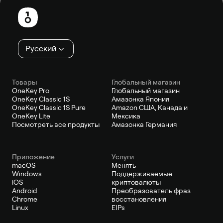
колонтитул
Русский
Товары
Глобальный магазин
OneKey Pro
Глобальный магазин
OneKey Classic 1S
Амазонка Япония
OneKey Classic 1S Pure
Amazon США, Канада и
OneKey Lite
Мексика
Посмотреть все продукты
Амазонка Германия
Приложение
Услуги
macOS
Менять
Windows
Поддерживаемые
iOS
криптовалюты
Android
Преобразователь фраз
Chrome
восстановления
Linux
EIPs