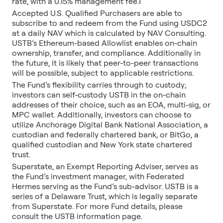
rate, with a 0.15% management fee.1
Accepted U.S. Qualified Purchasers are able to
subscribe to and redeem from the Fund using USDC2
at a daily NAV which is calculated by NAV Consulting.
USTB’s Ethereum-based Allowlist enables on-chain
ownership, transfer, and compliance. Additionally in
the future, it is likely that peer-to-peer transactions
will be possible, subject to applicable restrictions.
The Fund’s flexibility carries through to custody;
investors can self-custody USTB in the on-chain
addresses of their choice, such as an EOA, multi-sig, or
MPC wallet. Additionally, investors can choose to
utilize Anchorage Digital Bank National Association, a
custodian and federally chartered bank, or BitGo, a
qualified custodian and New York state chartered
trust.
Superstate, an Exempt Reporting Adviser, serves as
the Fund’s investment manager, with Federated
Hermes serving as the Fund’s sub-advisor. USTB is a
series of a Delaware Trust, which is legally separate
from Superstate. For more Fund details, please
consult the USTB information page.