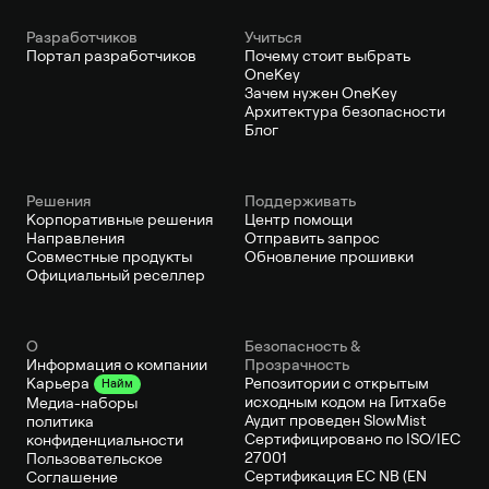
Pазработчиков
Учиться
Портал разработчиков
Почему стоит выбрать
OneKey
Зачем нужен OneKey
Архитектура безопасности
Блог
Решения
Поддерживать
Корпоративные решения
Центр помощи
Направления
Отправить запрос
Совместные продукты
Обновление прошивки
Официальный реселлер
О
Безопасность &
Информация о компании
Прозрачность
Репозитории с открытым
Карьера
Найм
исходным кодом на Гитхабе
Медиа-наборы
Аудит проведен SlowMist
политика
Сертифицировано по ISO/IEC
конфиденциальности
27001
Пользовательское
Сертификация ЕС NB (EN
Соглашение