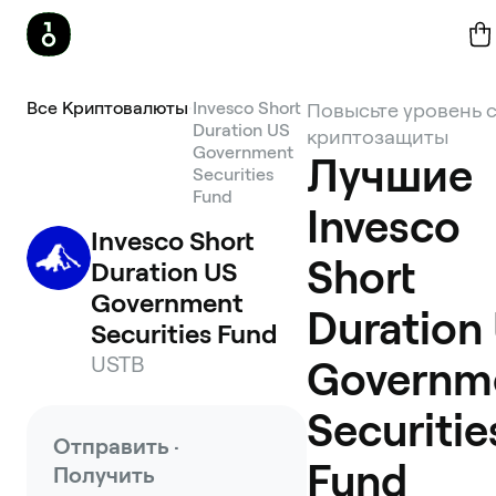
Все Криптовалюты
Invesco Short
Повысьте уровень 
Duration US
криптозащиты
Government
Лучшие
Securities
Fund
Invesco
Invesco Short 
Short
Duration US 
Government 
Duration
Securities Fund
USTB
Governm
Securitie
Отправить ·
Fund
Получить