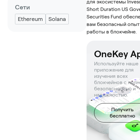
для экосистемы Inves
Сети
Short Duration US Go
Securities Fund обесп
Ethereum
Solana
вам безопасный опыт
работы в блокчейне.
OneKey A
Используйте наше
приложение для
изучения всех
блокчейнов с полн
безопасностью и
надежностью.
Получить
бесплатно