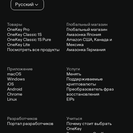
Русский
Товары
Глобальный магазин
OneKey Pro
Глобальный магазин
OneKey Classic 1S
Амазонка Япония
OneKey Classic 1S Pure
Amazon США, Канада и
OneKey Lite
Мексика
Посмотреть все продукты
Амазонка Германия
Приложение
Услуги
macOS
Менять
Windows
Поддерживаемые
iOS
криптовалюты
Android
Преобразователь фраз
Chrome
восстановления
Linux
EIPs
Pазработчиков
Учиться
Портал разработчиков
Почему стоит выбрать
OneKey