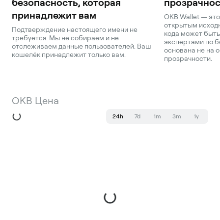
безопасность, которая
прозрачнос
принадлежит вам
OKB Wallet — эт
открытым исходн
Подтверждение настоящего имени не
кода может быть
требуется. Мы не собираем и не
экспертами по б
отслеживаем данные пользователей. Ваш
основана не на о
кошелёк принадлежит только вам.
прозрачности.
OKB Цена
24h
7d
1m
3m
1y