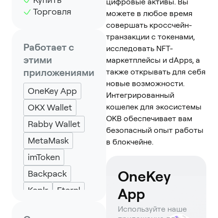
цифровые активы. Вы
Торговля
можете в любое время
совершать кроссчейн-
транзакции с токенами,
Работает с
исследовать NFT-
этими
маркетплейсы и dApps, а
приложениями
также открывать для себя
новые возможности.
OneKey App
Интегрированный
OKX Wallet
кошелек для экосистемы
OKB обеспечивает вам
Rabby Wallet
безопасный опыт работы
MetaMask
в блокчейне.
imToken
OneKey
Backpack
Keplr
Eternl
App
Используйте наше