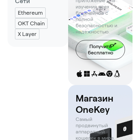
Сети
приложение для
изучения всех
Ethereum
блокчейнов с
полной
OKT Chain
безопасностью и
надежностью.
X Layer
Получить
бесплатно
Магазин
OneKey
Самый
продвинутый
аппаратный
кошелек в мире.