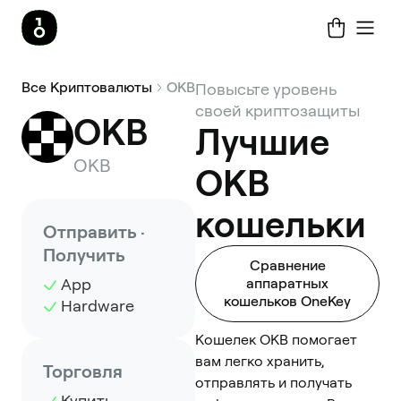
Все Криптовалюты
OKB
Повысьте уровень
своей криптозащиты
OKB
Лучшие
OKB
OKB
кошельки
Отправить ·
Получить
Сравнение
App
аппаратных
кошельков OneKey
Hardware
Кошелек OKB помогает
вам легко хранить,
Торговля
отправлять и получать
Купить