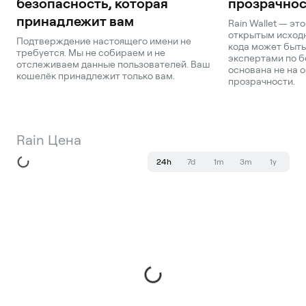
безопасность, которая
прозрачнос
принадлежит вам
Rain Wallet — эт
открытым исходн
Подтверждение настоящего имени не
кода может быть
требуется. Мы не собираем и не
экспертами по б
отслеживаем данные пользователей. Ваш
основана не на о
кошелёк принадлежит только вам.
прозрачности.
Rain Цена
24h
7d
1m
3m
1y