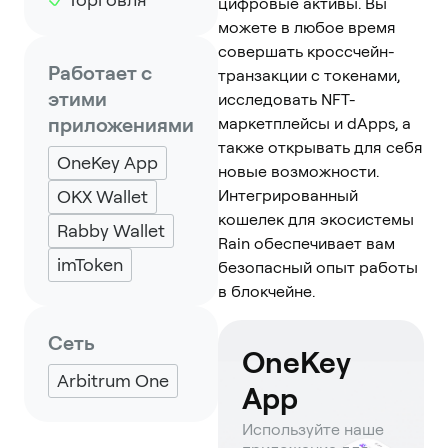
цифровые активы. Вы
можете в любое время
совершать кроссчейн-
Работает с
транзакции с токенами,
этими
исследовать NFT-
приложениями
маркетплейсы и dApps, а
также открывать для себя
OneKey App
новые возможности.
OKX Wallet
Интегрированный
кошелек для экосистемы
Rabby Wallet
Rain обеспечивает вам
imToken
безопасный опыт работы
в блокчейне.
Сеть
OneKey
Arbitrum One
App
Используйте наше