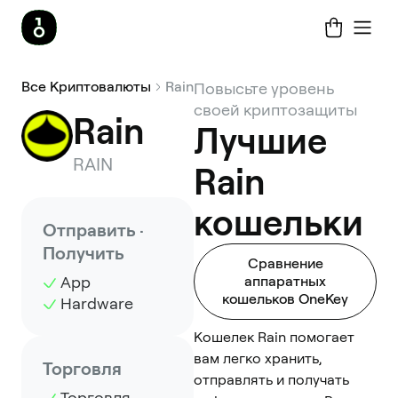
Все Криптовалюты
Rain
Повысьте уровень
своей криптозащиты
Rain
Лучшие
RAIN
Rain
кошельки
Отправить ·
Получить
Сравнение
App
аппаратных
кошельков OneKey
Hardware
Кошелек Rain помогает
вам легко хранить,
Торговля
отправлять и получать
Торговля