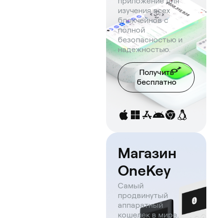
приложение для
изучения всех
блокчейнов с
полной
безопасностью и
надежностью.
Получить
бесплатно
Магазин
OneKey
Самый
продвинутый
аппаратный
кошелек в мире.