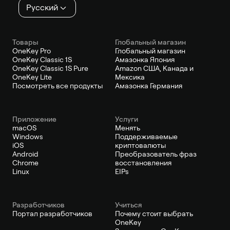
Русский
Товары
Глобальный магазин
OneKey Pro
Глобальный магазин
OneKey Classic 1S
Амазонка Япония
OneKey Classic 1S Pure
Amazon США, Канада и
OneKey Lite
Мексика
Посмотреть все продукты
Амазонка Германия
Приложение
Услуги
macOS
Менять
Windows
Поддерживаемые
iOS
криптовалюты
Android
Преобразователь фраз
Chrome
восстановления
Linux
EIPs
Pазработчиков
Учиться
Портал разработчиков
Почему стоит выбрать
OneKey