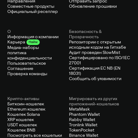
Направления
Отправить запрос
Совместные продукты
Обновление прошивки
Официальный реселлер
О
Безопасность &
Информация о компании
Прозрачность
Репозитории с открытым
Карьера
Найм
исходным кодом на Гитхабе
Медиа-наборы
Аудит проведен SlowMist
политика
Сертифицировано по ISO/IEC
конфиденциальности
27001
Пользовательское
Сертификация ЕС NB (EN
Соглашение
18031)
Проверка команды
Сообщить об уязвимости
Крипто-активы
Мигрировать из других
Биткоин-кошелек
приложений-кошельков
Ethereum кошелек
MetaMask
Кошелек Solana
Phantom Wallet
XRP кошелек
Rabby Wallet
USDT кошелек
Tronlink Wallet
Кошелек BNB
TokenPocket
Посмотреть все кошельки
Binance Wallet