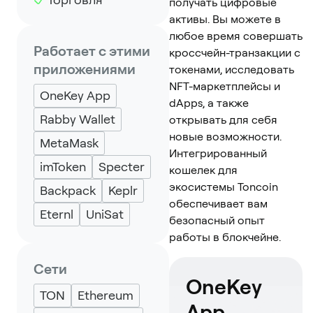
получать цифровые
активы. Вы можете в
любое время совершать
Работает с этими
кроссчейн-транзакции с
приложениями
токенами, исследовать
NFT-маркетплейсы и
OneKey App
dApps, а также
Rabby Wallet
открывать для себя
новые возможности.
MetaMask
Интегрированный
imToken
Specter
кошелек для
экосистемы Toncoin
Backpack
Keplr
обеспечивает вам
Eternl
UniSat
безопасный опыт
работы в блокчейне.
Сети
OneKey
TON
Ethereum
App