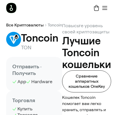
Все Криптовалюты
Toncoin
Повысьте уровень
своей криптозащиты
Toncoin
Лучшие
TON
Toncoin
кошельки
Отправить ·
Получить
Сравнение
App
Hardware
аппаратных
кошельков OneKey
Кошелек Toncoin
Торговля
помогает вам легко
Купить
хранить, отправлять и
Торговля