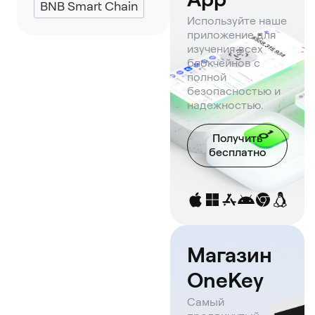
BNB Smart Chain
Используйте наше
приложение для
изучения всех
блокчейнов с
полной
безопасностью и
надежностью.
Получить
бесплатно
Магазин
OneKey
Самый