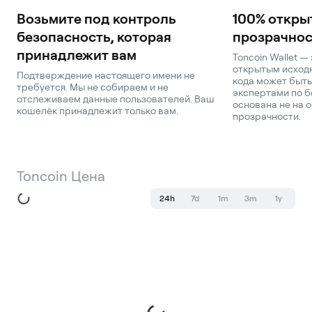
Возьмите под контроль
100% откры
безопасность, которая
прозрачнос
принадлежит вам
Toncoin Wallet —
открытым исходн
Подтверждение настоящего имени не
кода может быть
требуется. Мы не собираем и не
экспертами по б
отслеживаем данные пользователей. Ваш
основана не на о
кошелёк принадлежит только вам.
прозрачности.
Toncoin Цена
24h
7d
1m
3m
1y