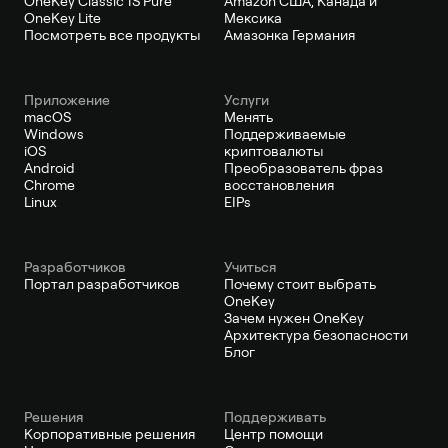
OneKey Classic 1S Pure
Amazon США, Канада и
OneKey Lite
Мексика
Посмотреть все продукты
Амазонка Германия
Приложение
Услуги
macOS
Менять
Windows
Поддерживаемые
iOS
криптовалюты
Android
Преобразователь фраз
Chrome
восстановления
Linux
EIPs
Pазработчиков
Учиться
Портал разработчиков
Почему стоит выбрать
OneKey
Зачем нужен OneKey
Архитектура безопасности
Блог
Решения
Поддерживать
Корпоративные решения
Центр помощи