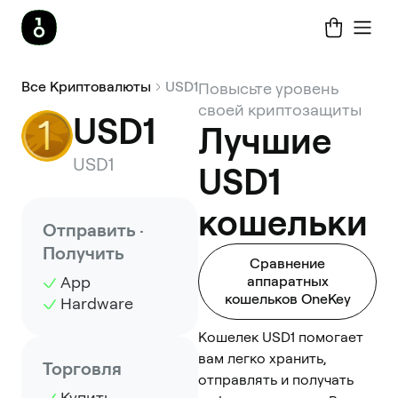
Все Криптовалюты
USD1
Повысьте уровень
своей криптозащиты
USD1
Лучшие
USD1
USD1
кошельки
Отправить ·
Получить
Сравнение
App
аппаратных
кошельков OneKey
Hardware
Кошелек USD1 помогает
вам легко хранить,
Торговля
отправлять и получать
Купить