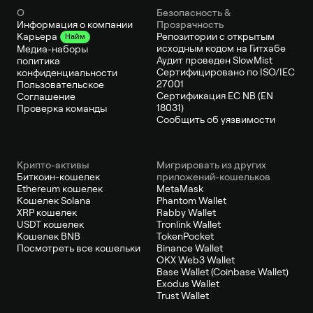
О
Безопасность &
Информация о компании
Прозрачность
Репозитории с открытым
Карьера
Найм
исходным кодом на Гитхабе
Медиа-наборы
Аудит проведен SlowMist
политика
Сертифицировано по ISO/IEC
конфиденциальности
27001
Пользовательское
Сертификация ЕС NB (EN
Соглашение
18031)
Проверка команды
Сообщить об уязвимости
Крипто-активы
Мигрировать из других
Биткоин-кошелек
приложений-кошельков
Ethereum кошелек
MetaMask
Кошелек Solana
Phantom Wallet
XRP кошелек
Rabby Wallet
USDT кошелек
Tronlink Wallet
Кошелек BNB
TokenPocket
Посмотреть все кошельки
Binance Wallet
OKX Web3 Wallet
Base Wallet (Coinbase Wallet)
Exodus Wallet
Trust Wallet