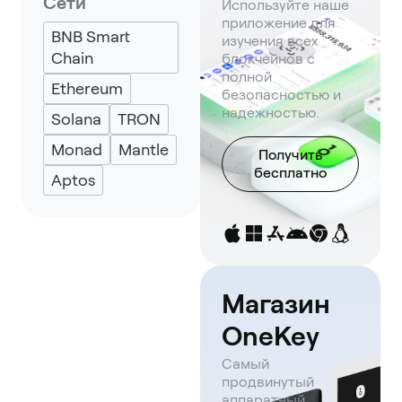
Сети
Используйте наше
Keplr
Eternl
приложение для
BNB Smart
UniSat
изучения всех
Chain
блокчейнов с
полной
Ethereum
безопасностью и
надежностью.
Solana
TRON
Monad
Mantle
Получить
бесплатно
Aptos
Магазин
OneKey
Самый
продвинутый
аппаратный