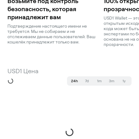
Возьмите под контроль
100% откры
безопасность, которая
прозрачнос
принадлежит вам
USD1 Wallet — э
открытым исходн
Подтверждение настоящего имени не
кода может быть
требуется. Мы не собираем и не
экспертами по б
отслеживаем данные пользователей. Ваш
основана не на о
кошелёк принадлежит только вам.
прозрачности.
USD1 Цена
24h
7d
1m
3m
1y