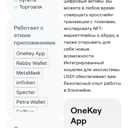
цифровые активы. Вы
Торговля
можете в любое время
совершать кроссчейн-
транзакции с токенами,
Работает с
исследовать NFT-
этими
маркетплейсы и dApps, а
приложениями
также открывать для
себя новые
OneKey App
возможности.
Rabby Wallet
Интегрированный
кошелек для экосистемы
MetaMask
USD1 обеспечивает вам
imToken
безопасный опыт работы
в блокчейне.
Specter
Petra Wallet
OneKey
Solflare
App
Backpack