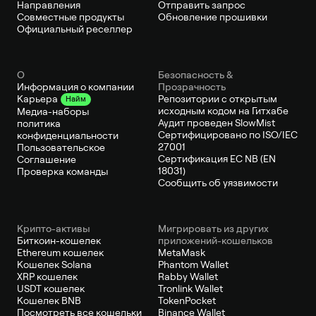
Направления
Отправить запрос
Совместные продукты
Обновление прошивки
Официальный реселлер
О
Безопасность &
Информация о компании
Прозрачность
Репозитории с открытым
Карьера
Найм
исходным кодом на Гитхабе
Медиа-наборы
Аудит проведен SlowMist
политика
Сертифицировано по ISO/IEC
конфиденциальности
27001
Пользовательское
Сертификация ЕС NB (EN
Соглашение
18031)
Проверка команды
Сообщить об уязвимости
Крипто-активы
Мигрировать из других
Биткоин-кошелек
приложений-кошельков
Ethereum кошелек
MetaMask
Кошелек Solana
Phantom Wallet
XRP кошелек
Rabby Wallet
USDT кошелек
Tronlink Wallet
Кошелек BNB
TokenPocket
Посмотреть все кошельки
Binance Wallet