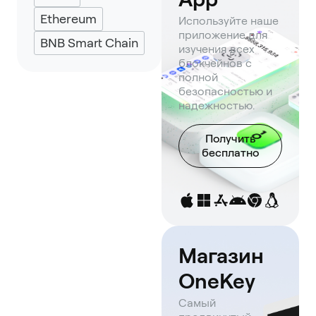
Ethereum
Используйте наше
приложение для
BNB Smart Chain
изучения всех
блокчейнов с
полной
безопасностью и
надежностью.
Получить
бесплатно
Магазин
OneKey
Самый