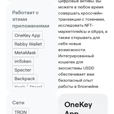
цифровые активы. Вы
можете в любое время
Работает с
совершать кроссчейн-
этими
транзакции с токенами,
приложениями
исследовать NFT-
маркетплейсы и dApps, а
OneKey App
также открывать для
Rabby Wallet
себя новые
возможности.
MetaMask
Интегрированный
imToken
кошелек для
экосистемы USDD
Specter
обеспечивает вам
Backpack
безопасный опыт
работы в блокчейне.
Keplr
Eternl
UniSat
Сети
OneKey
App
TRON