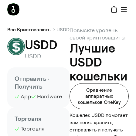
Все Криптовалюты
USDD
Повысьте уровень
своей криптозащиты
USDD
Лучшие
USDD
USDD
кошельки
Отправить ·
Получить
Сравнение
App
Hardware
аппаратных
кошельков OneKey
Кошелек USDD помогает
Торговля
вам легко хранить,
Торговля
отправлять и получать