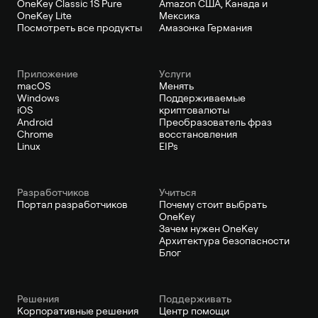
OneKey Classic 1S Pure
Amazon США, Канада и
OneKey Lite
Мексика
Посмотреть все продукты
Амазонка Германия
Приложение
Услуги
macOS
Менять
Windows
Поддерживаемые
iOS
криптовалюты
Android
Преобразователь фраз
Chrome
восстановления
Linux
EIPs
Pазработчиков
Учиться
Портал разработчиков
Почему стоит выбрать
OneKey
Зачем нужен OneKey
Архитектура безопасности
Блог
Решения
Поддерживать
Корпоративные решения
Центр помощи