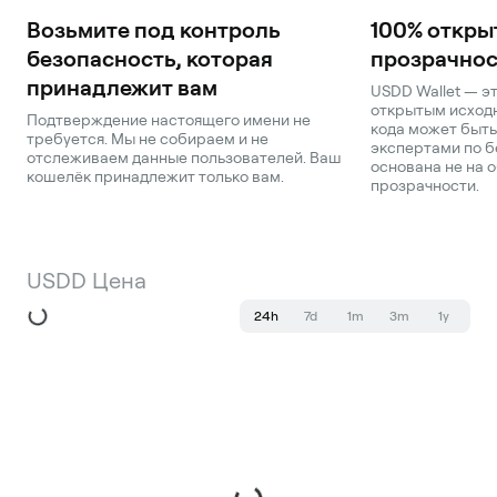
Возьмите под контроль
100% откры
безопасность, которая
прозрачнос
принадлежит вам
USDD Wallet — э
открытым исходн
Подтверждение настоящего имени не
кода может быть
требуется. Мы не собираем и не
экспертами по б
отслеживаем данные пользователей. Ваш
основана не на о
кошелёк принадлежит только вам.
прозрачности.
USDD Цена
24h
7d
1m
3m
1y