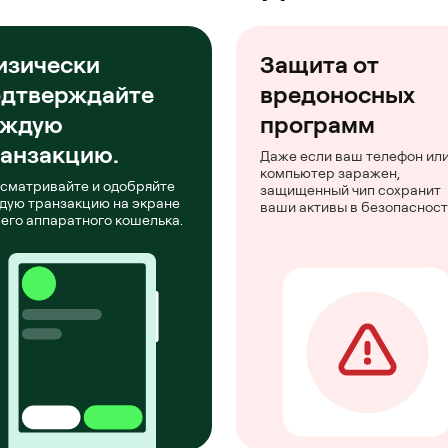
изически
Защита от
одтверждайте
вредоносных
аждую
программ
анзакцию.
Даже если ваш телефон ил
компьютер заражен,
сматривайте и одобряйте
защищенный чип сохранит
дую транзакцию на экране
ваши активы в безопасност
его аппаратного кошелька.