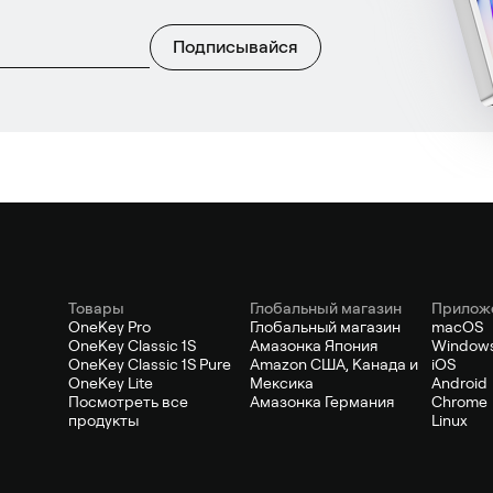
Подписывайся
Товары
Глобальный магазин
Прилож
OneKey Pro
Глобальный магазин
macOS
OneKey Classic 1S
Амазонка Япония
Window
OneKey Classic 1S Pure
Amazon США, Канада и
iOS
OneKey Lite
Мексика
Android
Посмотреть все
Амазонка Германия
Chrome
продукты
Linux