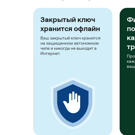
Закрытый ключ
Ф
хранится офлайн
п
к
Ваш закрытый ключ хранится
на защищенном автономном
тр
чипе и никогда не выходит в
Интернет.
Про
каж
ваш