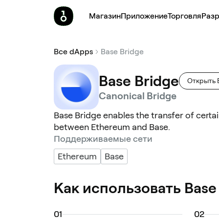
Магазин
Приложение
Торговля
Pазр
Все dApps
Base Bridge
Base Bridge
Открыть 
Canonical Bridge
Base Bridge enables the transfer of certai
between Ethereum and Base.
Поддерживаемые сети
Ethereum
Base
Как использовать Base
0
1
0
2