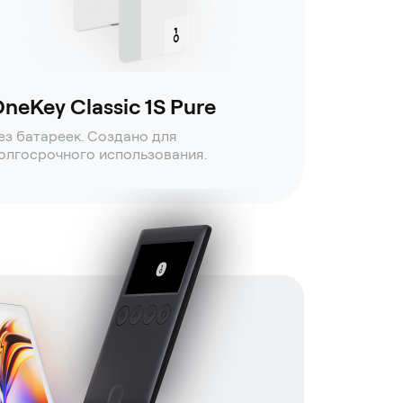
neKey Classic 1S Pure
ез батареек. Создано для
олгосрочного использования.