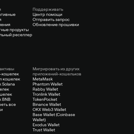
я
Поддерживать
ативные
Центр помощи
я
Отправить запрос
ления
Обновление прошивки
ные продукты
льный реселлер
активы
Мигрировать из других
-кошелек
приложений-кошельков
m кошелек
MetaMask
 Solana
Phantom Wallet
елек
Rabby Wallet
шелек
Tronlink Wallet
к BNB
TokenPocket
еть все
Binance Wallet
ки
OKX Web3 Wallet
Base Wallet (Coinbase
Wallet)
Exodus Wallet
Trust Wallet