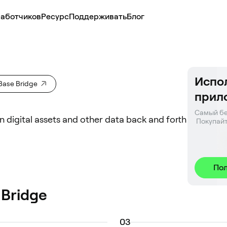
аботчиков
Ресурс
Поддерживать
Блог
Испол
Base Bridge
прил
Самый бе
n digital assets and other data back and forth
 Покупайт
Пол
 Bridge
0
3