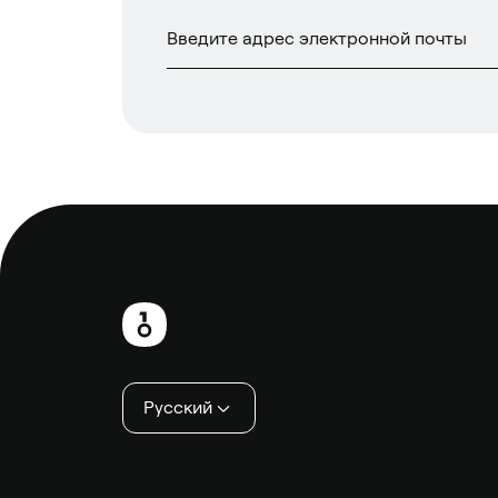
Нижний
колонтитул
Русский