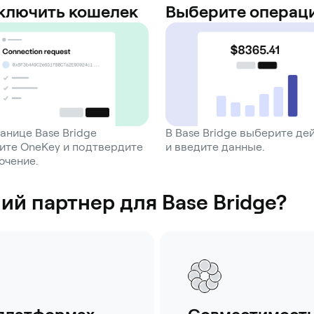
ключить кошелек
Выберите операц
анице Base Bridge
В Base Bridge выберите де
ите OneKey и подтвердите
и введите данные.
ючение.
й партнер для Base Bridge?