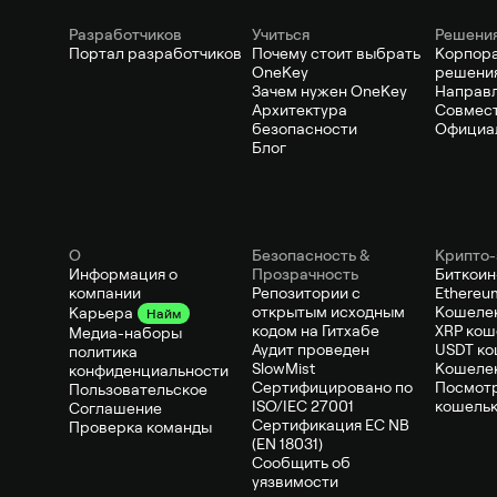
Pазработчиков
Учиться
Решени
Портал разработчиков
Почему стоит выбрать
Корпор
OneKey
решени
Зачем нужен OneKey
Направ
Архитектура
Совмест
безопасности
Официа
Блог
О
Безопасность &
Крипто-
Информация о
Прозрачность
Биткоин
компании
Репозитории с
Ethereu
открытым исходным
Кошелек
Карьера
Найм
кодом на Гитхабе
XRP кош
Медиа-наборы
Аудит проведен
USDT ко
политика
SlowMist
Кошеле
конфиденциальности
Сертифицировано по
Посмотр
Пользовательское
ISO/IEC 27001
кошель
Соглашение
Сертификация ЕС NB
Проверка команды
(EN 18031)
Сообщить об
уязвимости