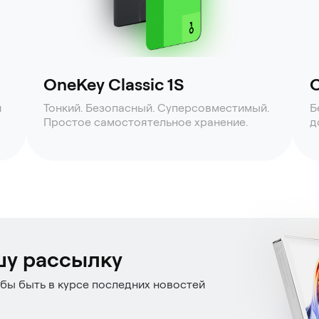
OneKey Classic 1S
O
й
Тонкий. Безопасный. Суперсовместимый.
Б
Простое самостоятельное хранение.
д
шу рассылку
бы быть в курсе последних новостей