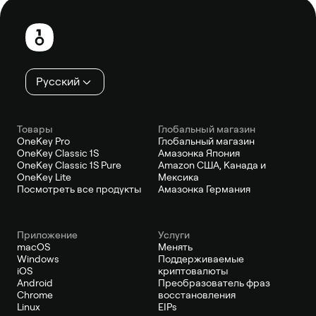
Нижний
колонтитул
Русский
Товары
Глобальный магазин
OneKey Pro
Глобальный магазин
OneKey Classic 1S
Амазонка Япония
OneKey Classic 1S Pure
Amazon США, Канада и
OneKey Lite
Мексика
Посмотреть все продукты
Амазонка Германия
Приложение
Услуги
macOS
Менять
Windows
Поддерживаемые
iOS
криптовалюты
Android
Преобразователь фраз
Chrome
восстановления
Linux
EIPs