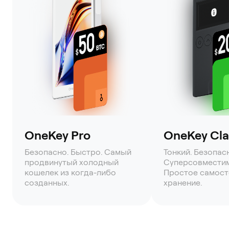
OneKey Pro
OneKey Clas
Безопасно. Быстро. Самый
Тонкий. Безопас
продвинутый холодный
Суперсовмести
кошелек из когда-либо
Простое самост
созданных.
хранение.