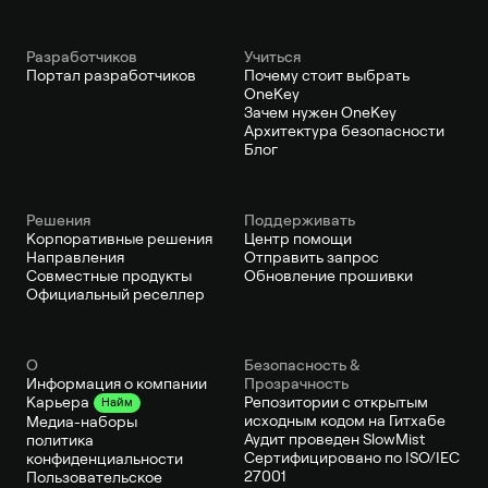
Pазработчиков
Учиться
Портал разработчиков
Почему стоит выбрать
OneKey
Зачем нужен OneKey
Архитектура безопасности
Блог
Решения
Поддерживать
Корпоративные решения
Центр помощи
Направления
Отправить запрос
Совместные продукты
Обновление прошивки
Официальный реселлер
О
Безопасность &
Информация о компании
Прозрачность
Репозитории с открытым
Карьера
Найм
исходным кодом на Гитхабе
Медиа-наборы
Аудит проведен SlowMist
политика
Сертифицировано по ISO/IEC
конфиденциальности
27001
Пользовательское