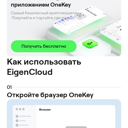
приложением OneKey
Самый безопасный криптокошелек. 

 Покупайте и торгуйте где угодно.
Получить бесплатно
Как использовать
EigenCloud
0
1
Откройте браузер OneKey