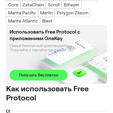
Core
ZetaChain
Scroll
Bitlayer
Manta Pacific
Merlin
Polygon Zkevm
Manta Atlantic
Blast
Использовать Free Protocol с
приложением OneKey
Самый безопасный криптокошелек. 

 Покупайте и торгуйте где угодно.
Получить бесплатно
Как использовать Free
Protocol
0
1