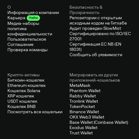
О
Безопасность &
Информация о компании
Прозрачность
Репозитории с открытым
Карьера
Найм
исходным кодом на Гитхабе
Медиа-наборы
Аудит проведен SlowMist
политика
Сертифицировано по ISO/IEC
конфиденциальности
27001
Пользовательское
Сертификация ЕС NB (EN
Соглашение
18031)
Проверка команды
Сообщить об уязвимости
Крипто-активы
Мигрировать из других
Биткоин-кошелек
приложений-кошельков
Ethereum кошелек
MetaMask
Кошелек Solana
Phantom Wallet
XRP кошелек
Rabby Wallet
USDT кошелек
Tronlink Wallet
Кошелек BNB
TokenPocket
Посмотреть все кошельки
Binance Wallet
OKX Web3 Wallet
Base Wallet (Coinbase Wallet)
Exodus Wallet
Trust Wallet