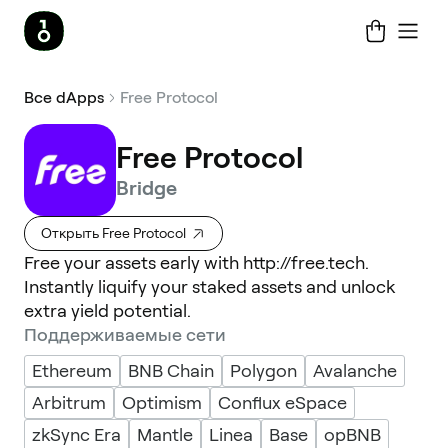
Все dApps
Free Protocol
Free Protocol
Bridge
Открыть Free Protocol
Free your assets early with http://free.tech.
Instantly liquify your staked assets and unlock
extra yield potential.
Поддерживаемые сети
Ethereum
BNB Chain
Polygon
Avalanche
Arbitrum
Optimism
Conflux eSpace
zkSync Era
Mantle
Linea
Base
opBNB