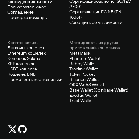
Сертифицировано по ISO/IEC
конфиденциальности
27001
Пользовательское
Сертификация ЕС NB (EN
Соглашение
18031)
Проверка команды
Сообщить об уязвимости
Крипто-активы
Мигрировать из других
Биткоин-кошелек
приложений-кошельков
Ethereum кошелек
MetaMask
Кошелек Solana
Phantom Wallet
XRP кошелек
Rabby Wallet
USDT кошелек
Tronlink Wallet
Кошелек BNB
TokenPocket
Посмотреть все кошельки
Binance Wallet
OKX Web3 Wallet
Base Wallet (Coinbase Wallet)
Exodus Wallet
Trust Wallet