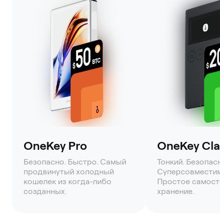
OneKey Pro
OneKey Clas
Безопасно. Быстро. Самый
Тонкий. Безопас
продвинутый холодный
Суперсовмести
кошелек из когда-либо
Простое самост
созданных.
хранение.