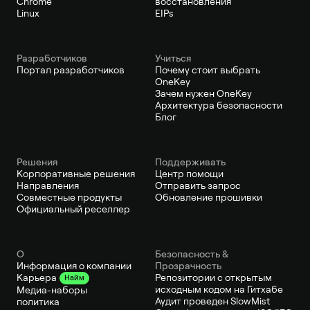
Chrome
восстановления
Linux
EIPs
Pазработчиков
Учиться
Портал разработчиков
Почему стоит выбрать
OneKey
Зачем нужен OneKey
Архитектура безопасности
Блог
Решения
Поддерживать
Корпоративные решения
Центр помощи
Направления
Отправить запрос
Совместные продукты
Обновление прошивки
Официальный реселлер
О
Безопасность &
Информация о компании
Прозрачность
Репозитории с открытым
Карьера
Найм
исходным кодом на Гитхабе
Медиа-наборы
Аудит проведен SlowMist
политика