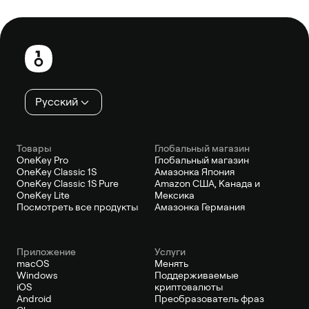
Нижний
колонтитул
Русский
Товары
Глобальный магазин
OneKey Pro
Глобальный магазин
OneKey Classic 1S
Амазонка Япония
OneKey Classic 1S Pure
Amazon США, Канада и
OneKey Lite
Мексика
Посмотреть все продукты
Амазонка Германия
Приложение
Услуги
macOS
Менять
Windows
Поддерживаемые
iOS
криптовалюты
Android
Преобразователь фраз