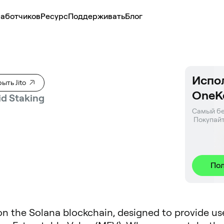
аботчиков
Ресурс
Поддерживать
Блог
Испол
ыть Jito
OneK
id Staking
Самый бе
 Покупайт
Пол
lt on the Solana blockchain, designed to provide u