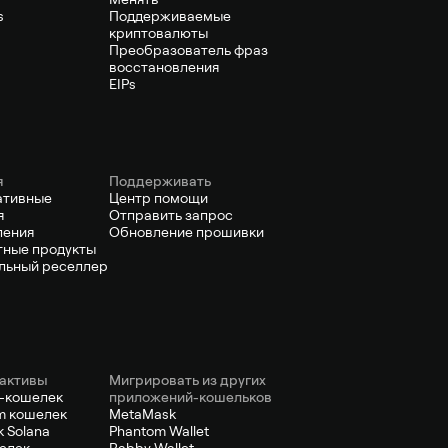
s
Поддерживаемые
криптовалюты
Преобразователь фраз
восстановления
EIPs
я
Поддерживать
ативные
Центр помощи
я
Отправить запрос
ления
Обновление прошивки
ные продукты
льный реселлер
активы
Мигрировать из других
-кошелек
приложений-кошельков
m кошелек
MetaMask
 Solana
Phantom Wallet