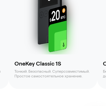
OneKey Classic 1S
O
й
Тонкий. Безопасный. Суперсовместимый.
Б
Простое самостоятельное хранение.
д