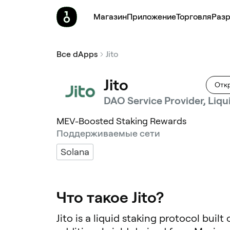
Магазин
Приложение
Торговля
Pазр
Все dApps
Jito
Jito
Откр
DAO Service Provider, Liqu
MEV-Boosted Staking Rewards
Поддерживаемые сети
Solana
Что такое Jito?
Jito is a liquid staking protocol bui