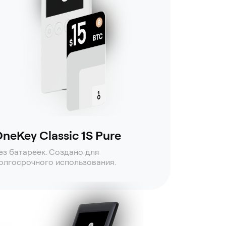
neKey Classic 1S Pure
ез батареек. Создано для
олгосрочного использования.