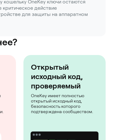
у кошельку OneKey ключи остаются
е критическое действие
тройстве для защиты на аппаратном
нее?
Открытый
исходный код,
проверяемый
и
OneKey имеет полностью
открытый исходный код,
безопасность которого
и.
подтверждена сообществом.