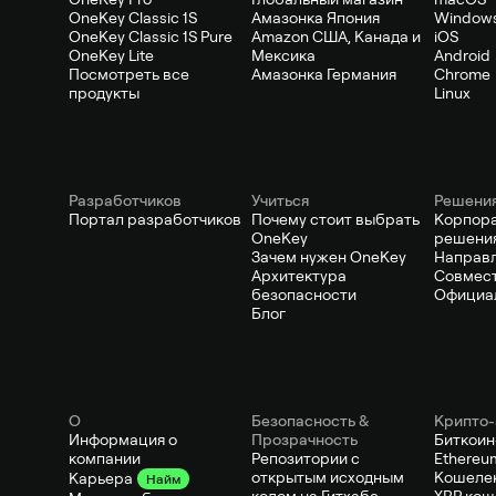
OneKey Classic 1S
Амазонка Япония
Window
OneKey Classic 1S Pure
Amazon США, Канада и
iOS
OneKey Lite
Мексика
Android
Посмотреть все
Амазонка Германия
Chrome
продукты
Linux
Pазработчиков
Учиться
Решени
Портал разработчиков
Почему стоит выбрать
Корпор
OneKey
решени
Зачем нужен OneKey
Направ
Архитектура
Совмест
безопасности
Официа
Блог
О
Безопасность &
Крипто-
Информация о
Прозрачность
Биткоин
компании
Репозитории с
Ethereu
открытым исходным
Кошелек
Карьера
Найм