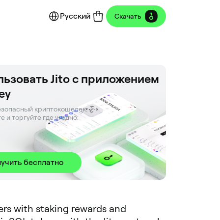
Русский
Скачать
ьзовать Jito с приложением
ey
зопасный криптокошелек. 

е и торгуйте где угодно.
учить бесплатно
sers with staking rewards and