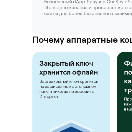
Безопасный dApp‑браузер OneKey обе
Jito в одно касание и проверяет кон
сайты для более безопасного взаимо
Почему аппаратные ко
Закрытый ключ
Ф
хранится офлайн
п
к
Ваш закрытый ключ хранится
на защищенном автономном
тр
чипе и никогда не выходит в
Интернет.
Про
каж
ваш