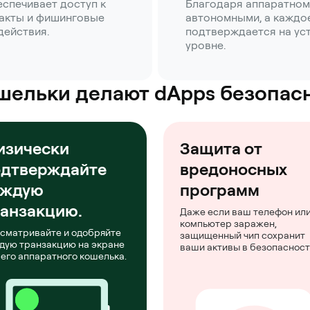
спечивает доступ к
Благодаря аппаратном
тракты и фишинговые
автономными, а каждо
действия.
подтверждается на ус
уровне.
шельки делают dApps безопас
изически
Защита от
одтверждайте
вредоносных
аждую
программ
анзакцию.
Даже если ваш телефон ил
компьютер заражен,
сматривайте и одобряйте
защищенный чип сохранит
дую транзакцию на экране
ваши активы в безопасност
его аппаратного кошелька.