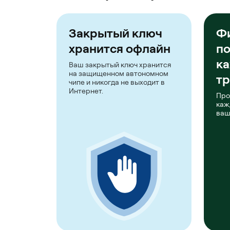
Закрытый ключ
Ф
хранится офлайн
п
к
Ваш закрытый ключ хранится
на защищенном автономном
тр
чипе и никогда не выходит в
Интернет.
Про
каж
ваш