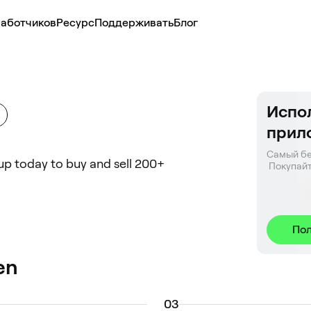
аботчиков
Ресурс
Поддерживать
Блог
Испол
прил
Самый бе
 up today to buy and sell 200+
 Покупайт
Пол
en
0
3