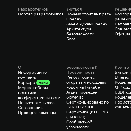
Pазработчиков
Учиться
Решени
Портал разработчиков
Почему стоит выбрать
Корпор
OneKey
решени
Зачем нужен OneKey
Направ
Архитектура
Совмест
безопасности
Официа
Блог
О
Безопасность &
Крипто-
Информация о
Прозрачность
Биткоин
компании
Репозитории с
Ethereu
открытым исходным
Кошелек
Карьера
Найм
кодом на Гитхабе
XRP кош
Медиа-наборы
Аудит проведен
USDT ко
политика
SlowMist
Кошеле
конфиденциальности
Сертифицировано по
Посмотр
Пользовательское
ISO/IEC 27001
кошель
Соглашение
Сертификация ЕС NB
Проверка команды
(EN 18031)
Сообщить об
уязвимости