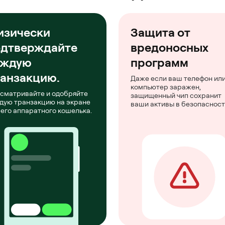
изически
Защита от
одтверждайте
вредоносных
аждую
программ
анзакцию.
Даже если ваш телефон ил
компьютер заражен,
сматривайте и одобряйте
защищенный чип сохранит
дую транзакцию на экране
ваши активы в безопасност
его аппаратного кошелька.