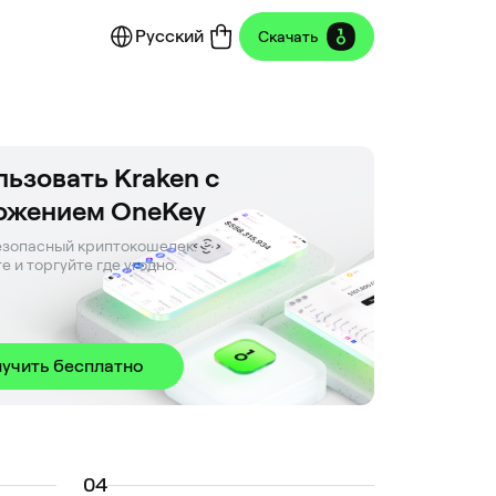
Русский
Скачать
ьзовать Kraken с
ожением OneKey
зопасный криптокошелек. 

е и торгуйте где угодно.
учить бесплатно
0
4