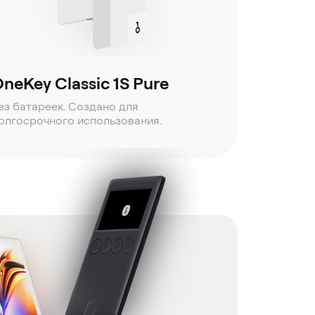
neKey Classic 1S Pure
ез батареек. Создано для
олгосрочного использования.