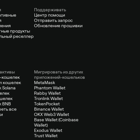
я
Поддерживать
ативные
Центр помощи
я
Отправить запрос
ления
Обновление прошивки
ные продукты
льный реселлер
активы
Мигрировать из других
-кошелек
приложений-кошельков
m кошелек
MetaMask
 Solana
Phantom Wallet
елек
Rabby Wallet
шелек
Tronlink Wallet
к BNB
TokenPocket
еть все
Binance Wallet
ки
OKX Web3 Wallet
Base Wallet (Coinbase
Wallet)
Exodus Wallet
Trust Wallet