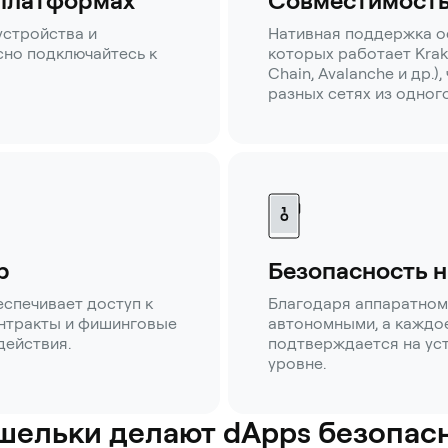
 платформах
Совместимость
устройства и
Нативная поддержка о
но подключайтесь к
которых работает Krake
Chain, Avalanche и др.)
разных сетях из одног
p
Безопасность н
спечивает доступ к
Благодаря аппаратном
онтракты и фишинговые
автономными, а каждо
действия.
подтверждается на ус
уровне.
шельки делают dApps безопас