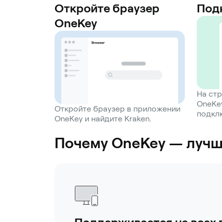
Откройте браузер
Под
OneKey
На ст
OneKe
Откройте браузер в приложении
подкл
OneKey и найдите Kraken.
Почему OneKey — лучш