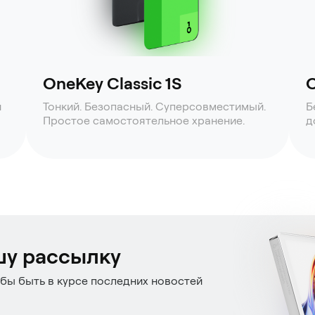
OneKey Classic 1S
O
й
Тонкий. Безопасный. Суперсовместимый.
Б
Простое самостоятельное хранение.
д
шу рассылку
бы быть в курсе последних новостей