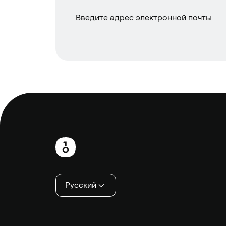
Нижний
колонтитул
Русский