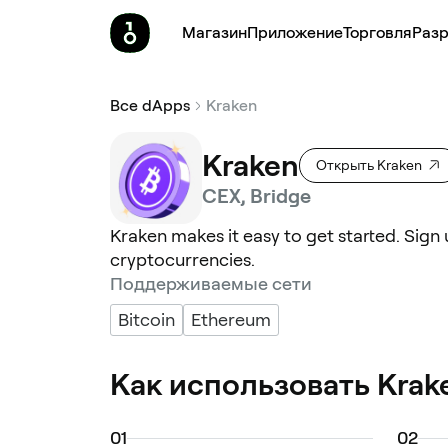
Магазин
Приложение
Торговля
Pазр
Все dApps
Kraken
Kraken
Открыть Kraken
CEX, Bridge
Kraken makes it easy to get started. Sign
cryptocurrencies.
Поддерживаемые сети
Bitcoin
Ethereum
Как использовать Krak
0
1
0
2