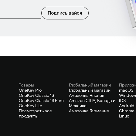
Подписывайся
Товары
Глобальный магазин
Прилож
OneKey Pro
Глобальный магазин
macOS
OneKey Classic 1S
Амазонка Япония
Window
OneKey Classic 1S Pure
Amazon США, Канада и
iOS
OneKey Lite
Мексика
Android
Посмотреть все
Амазонка Германия
Chrome
продукты
Linux