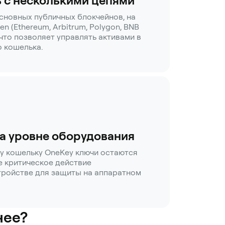
 с несколькими цепями
сновных публичных блокчейнов, на
n (Ethereum, Arbitrum, Polygon, BNB
, что позволяет управлять активами в
о кошелька.
а уровне оборудования
у кошельку OneKey ключи остаются
е критическое действие
тройстве для защиты на аппаратном
нее?