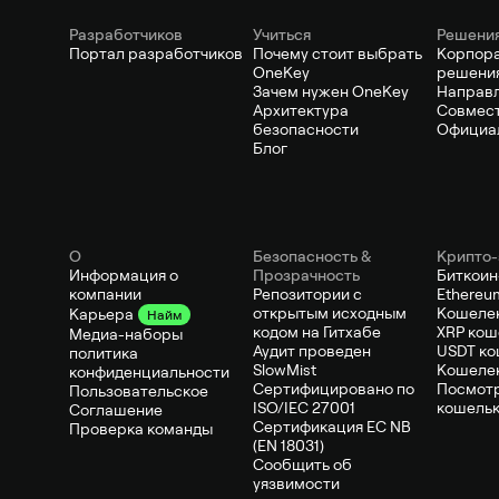
Pазработчиков
Учиться
Решени
Портал разработчиков
Почему стоит выбрать
Корпор
OneKey
решени
Зачем нужен OneKey
Направ
Архитектура
Совмест
безопасности
Официа
Блог
О
Безопасность &
Крипто-
Информация о
Прозрачность
Биткоин
компании
Репозитории с
Ethereu
открытым исходным
Кошелек
Карьера
Найм
кодом на Гитхабе
XRP кош
Медиа-наборы
Аудит проведен
USDT ко
политика
SlowMist
Кошеле
конфиденциальности
Сертифицировано по
Посмотр
Пользовательское
ISO/IEC 27001
кошель
Соглашение
Сертификация ЕС NB
Проверка команды
(EN 18031)
Сообщить об
уязвимости