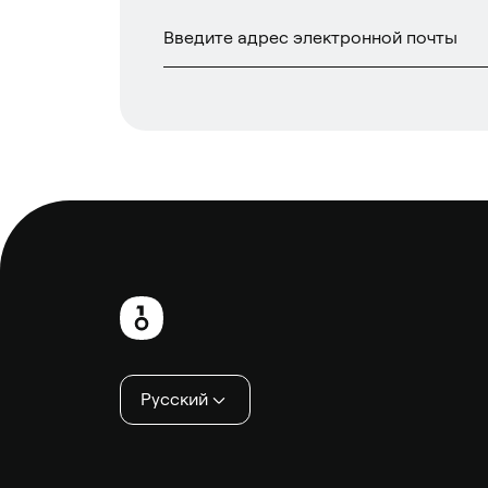
Нижний
колонтитул
Русский