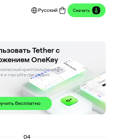
Русский
Скачать
ьзовать Tether с
ожением OneKey
зопасный криптокошелек. 

е и торгуйте где угодно.
учить бесплатно
0
4