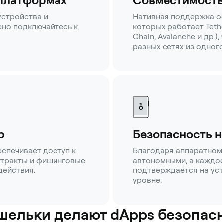
 платформах
Совместимость
устройства и
Нативная поддержка о
но подключайтесь к
которых работает Tethe
Chain, Avalanche и др.)
разных сетях из одног
p
Безопасность н
спечивает доступ к
Благодаря аппаратном
онтракты и фишинговые
автономными, а каждо
действия.
подтверждается на ус
уровне.
шельки делают dApps безопас