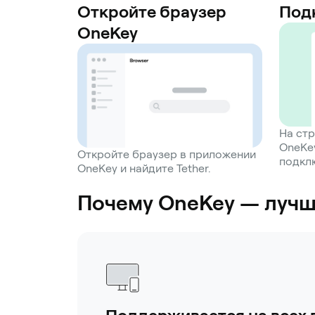
Откройте браузер
Под
OneKey
На стр
OneKe
Откройте браузер в приложении
подкл
OneKey и найдите Tether.
Почему OneKey — лучши