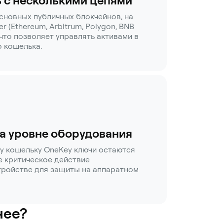
 с несколькими цепями
сновных публичных блокчейнов, на
r (Ethereum, Arbitrum, Polygon, BNB
, что позволяет управлять активами в
о кошелька.
а уровне оборудования
у кошельку OneKey ключи остаются
е критическое действие
тройстве для защиты на аппаратном
нее?