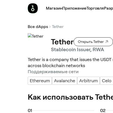
Магазин
Приложение
Торговля
Pазр
Все dApps
Tether
Tether
Открыть Tether
Stablecoin Issuer, RWA
Tether is a company that issues the USDT s
across blockchain networks
Поддерживаемые сети
Ethereum
Avalanche
Arbitrum
Celo
Как использовать Teth
0
1
0
2