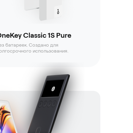
neKey Classic 1S Pure
ез батареек. Создано для
олгосрочного использования.