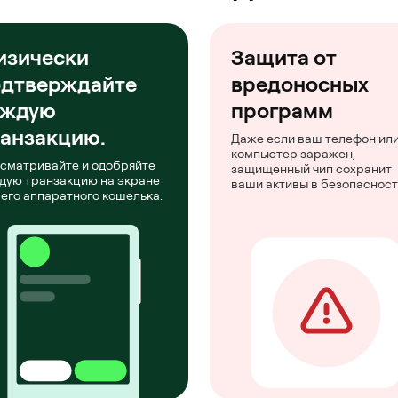
изически
Защита от
одтверждайте
вредоносных
аждую
программ
анзакцию.
Даже если ваш телефон ил
компьютер заражен,
сматривайте и одобряйте
защищенный чип сохранит
дую транзакцию на экране
ваши активы в безопасност
его аппаратного кошелька.