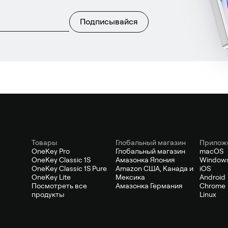
Подписывайся
Товары
Глобальный магазин
Прилож
OneKey Pro
Глобальный магазин
macOS
OneKey Classic 1S
Амазонка Япония
Window
OneKey Classic 1S Pure
Amazon США, Канада и
iOS
OneKey Lite
Мексика
Android
Посмотреть все
Амазонка Германия
Chrome
продукты
Linux