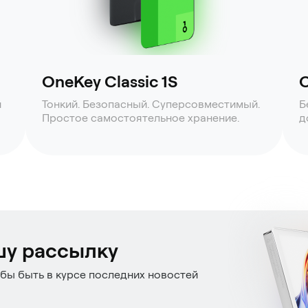
OneKey Classic 1S
O
й
Тонкий. Безопасный. Суперсовместимый.
Б
Простое самостоятельное хранение.
д
шу рассылку
бы быть в курсе последних новостей