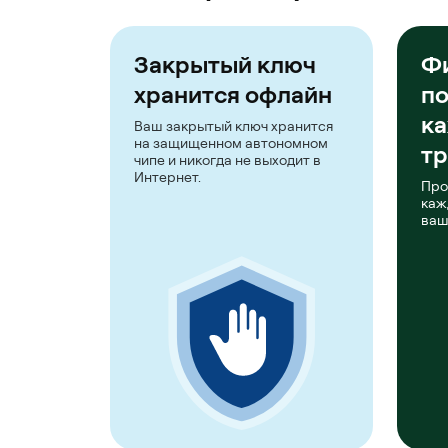
Закрытый ключ
Ф
хранится офлайн
п
к
Ваш закрытый ключ хранится
на защищенном автономном
тр
чипе и никогда не выходит в
Интернет.
Про
каж
ваш