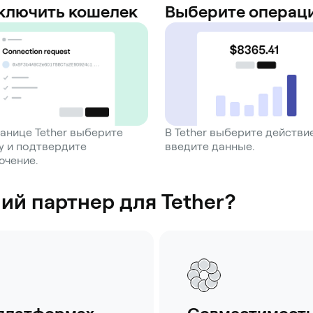
ключить кошелек
Выберите операц
анице Tether выберите
В Tether выберите действи
y и подтвердите
введите данные.
ючение.
й партнер для Tether?