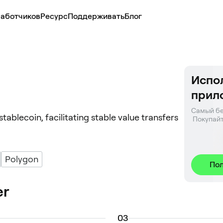
аботчиков
Ресурс
Поддерживать
Блог
Испол
прил
Самый бе
tablecoin, facilitating stable value transfers
 Покупайт
Polygon
Пол
er
0
3