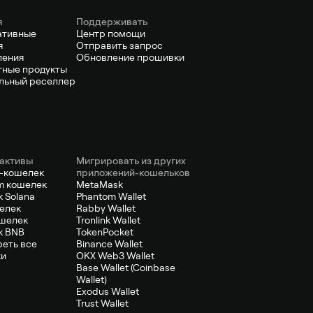
я
Поддерживать
ативные
Центр помощи
я
Отправить запрос
ления
Обновление прошивки
ные продукты
льный реселлер
активы
Мигрировать из других
-кошелек
приложений-кошельков
m кошелек
MetaMask
 Solana
Phantom Wallet
елек
Rabby Wallet
шелек
Tronlink Wallet
к BNB
TokenPocket
еть все
Binance Wallet
ки
OKX Web3 Wallet
Base Wallet (Coinbase
Wallet)
Exodus Wallet
Trust Wallet