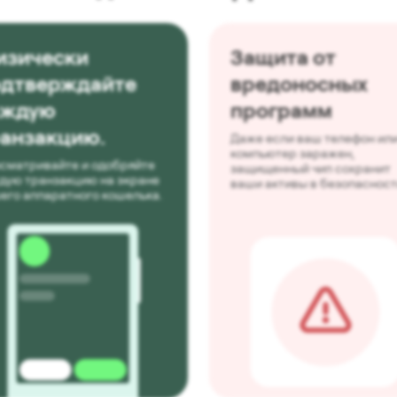
изически
Защита от
одтверждайте
вредоносных
аждую
программ
анзакцию.
Даже если ваш телефон ил
компьютер заражен,
сматривайте и одобряйте
защищенный чип сохранит
дую транзакцию на экране
ваши активы в безопасност
его аппаратного кошелька.