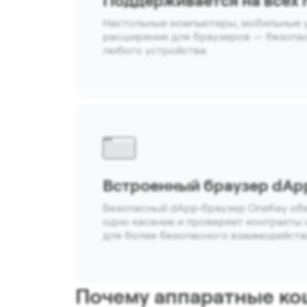
Поддерживается на всех
Настольные компьютеры, мобильные 
расширения для браузеров — безопас
любого устройства.
Встроенный браузер dAp
Безопасный dApp‑браузер OneKey обе
одно касание и проверяет контракты
для более безопасного взаимодейств
Почему аппаратные ко