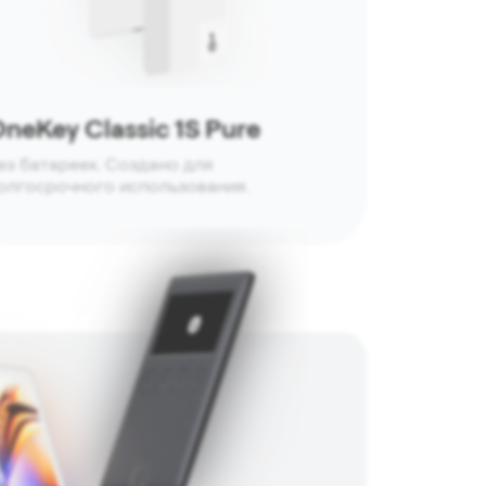
neKey Classic 1S Pure
ез батареек. Создано для
олгосрочного использования.