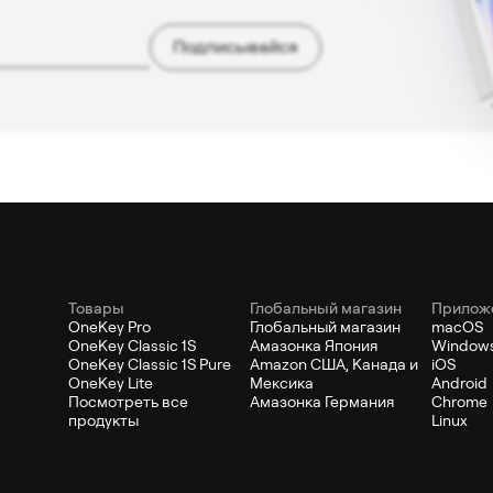
Подписывайся
Товары
Глобальный магазин
Прилож
OneKey Pro
Глобальный магазин
macOS
OneKey Classic 1S
Амазонка Япония
Window
OneKey Classic 1S Pure
Amazon США, Канада и
iOS
OneKey Lite
Мексика
Android
Посмотреть все
Амазонка Германия
Chrome
продукты
Linux