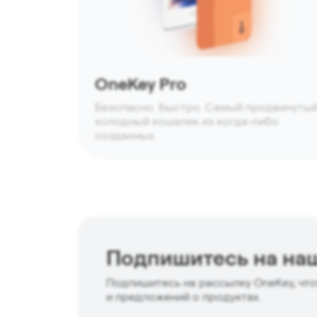
OneKey Pro
Безопасно. Быстро. Самый продвинуты
холодный кошелек из когда-либо
созданных.
Подпишитесь на на
Подпишитесь на рассылку OneKey, что
и предложений о продуктах.