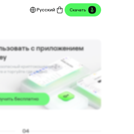
Русский
Скачать
льзовать с приложением
ey
зопасный криптокошелек. 

е и торгуйте где угодно.
учить бесплатно
0
4