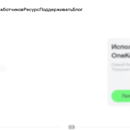
аботчиков
Ресурс
Поддерживать
Блог
Испо
OneK
Самый бе
 Покупайт
Пол
0
3