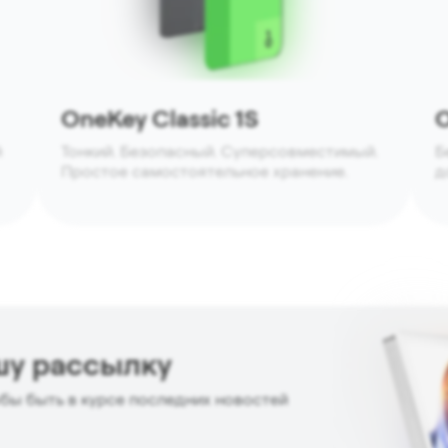
OneKey Classic 1S
O
й
Тонкий. Безопасный. Суперсовместимый.
Б
Простое самостоятельное хранение.
д
шу рассылку
бы быть в курсе последних новостей