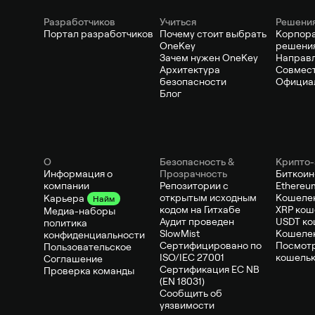
Pазработчиков
Учиться
Решени
Портал разработчиков
Почему стоит выбрать
Корпор
OneKey
решени
Зачем нужен OneKey
Направ
Архитектура
Совмест
безопасности
Официа
Блог
О
Безопасность &
Крипто-
Информация о
Прозрачность
Биткоин
компании
Репозитории с
Ethereu
открытым исходным
Кошелек
Карьера
Найм
кодом на Гитхабе
XRP кош
Медиа-наборы
Аудит проведен
USDT ко
политика
SlowMist
Кошеле
конфиденциальности
Сертифицировано по
Посмотр
Пользовательское
ISO/IEC 27001
кошель
Соглашение
Сертификация ЕС NB
Проверка команды
(EN 18031)
Сообщить об
уязвимости