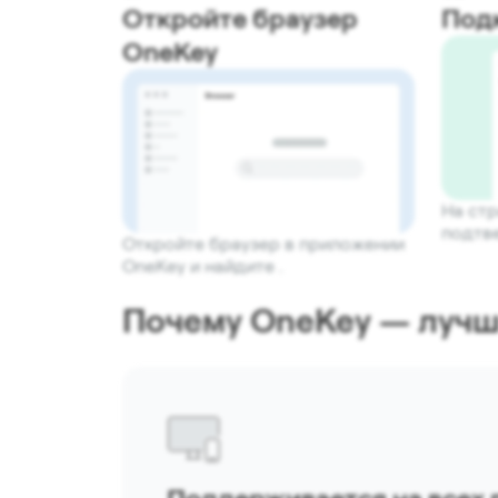
Откройте браузер
Под
OneKey
На ст
подтв
Откройте браузер в приложении
OneKey и найдите .
Почему OneKey — лучш