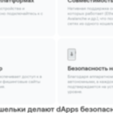
 платформах
Совместимость
устройства и
Нативная поддержка о
но подключайтесь к с
которых работает (Ethe
Avalanche и др.), что 
сетях из одного кошел
p
Безопасность н
спечивает доступ к в
Благодаря аппаратном
 и фишинговые сайты
автономными, а каждо
ия.
подтверждается на ус
уровне.
шельки делают dApps безопас