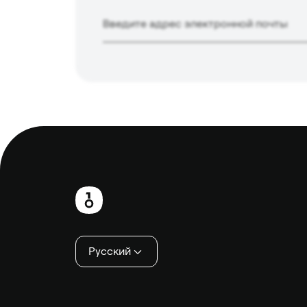
Нижний
колонтитул
Русский