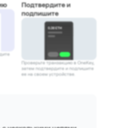
ию
Подтвердите и
подпишите
едите
Проверьте транзакцию в OneKey,
затем подтвердите и подпишите
ее на своем устройстве.