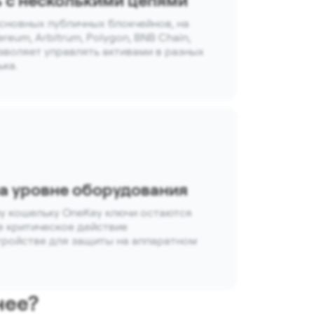
 с несколькими цепями
сновных публичных блокчейнов, на
reum, Arbitrum, Polygon, BNB Chain,
позволяет управлять активами в разных
ька.
а уровне оборудования
у кошельку OneKey ключи остаются
е критическое действие
тройстве для защиты на аппаратном
нее?