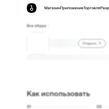
Магазин
Приложение
Торговля
Pазр
Все dApps
Открыть
Как использовать
0
1
0
2