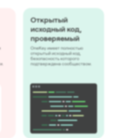
Открытый
исходный код,
проверяемый
и
OneKey имеет полностью
открытый исходный код,
безопасность которого
и.
подтверждена сообществом.