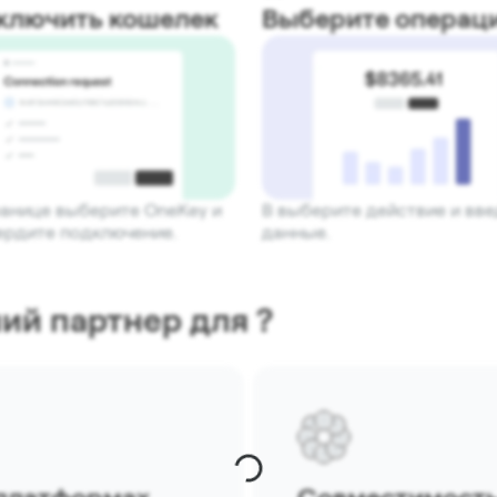
ключить кошелек
Выберите операц
ранице выберите OneKey и
В выберите действие и вв
ердите подключение.
данные.
ий партнер для ?