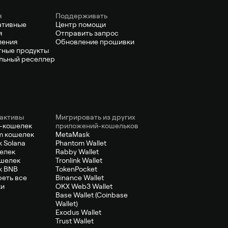
я
Поддерживать
ативные
Центр помощи
я
Отправить запрос
ления
Обновление прошивки
ные продукты
льный реселлер
активы
Мигрировать из других
-кошелек
приложений-кошельков
m кошелек
MetaMask
 Solana
Phantom Wallet
елек
Rabby Wallet
шелек
Tronlink Wallet
к BNB
TokenPocket
еть все
Binance Wallet
ки
OKX Web3 Wallet
Base Wallet (Coinbase
Wallet)
Exodus Wallet
Trust Wallet