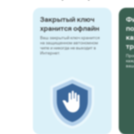
Закрытый ключ
Ф
хранится офлайн
п
к
Ваш закрытый ключ хранится
на защищенном автономном
тр
чипе и никогда не выходит в
Интернет.
Про
каж
ваш