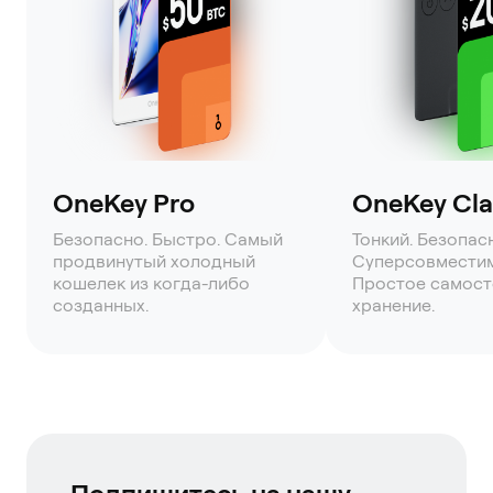
OneKey Pro
OneKey Clas
Безопасно. Быстро. Самый
Тонкий. Безопас
продвинутый холодный
Суперсовмести
кошелек из когда-либо
Простое самост
созданных.
хранение.