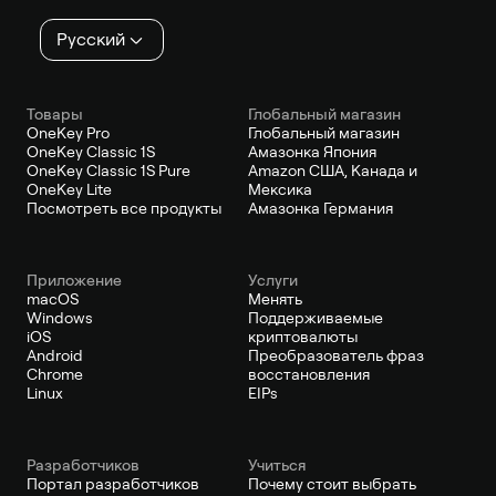
Русский
Товары
Глобальный магазин
OneKey Pro
Глобальный магазин
OneKey Classic 1S
Амазонка Япония
OneKey Classic 1S Pure
Amazon США, Канада и
OneKey Lite
Мексика
Посмотреть все продукты
Амазонка Германия
Приложение
Услуги
macOS
Менять
Windows
Поддерживаемые
iOS
криптовалюты
Android
Преобразователь фраз
Chrome
восстановления
Linux
EIPs
Pазработчиков
Учиться
Портал разработчиков
Почему стоит выбрать