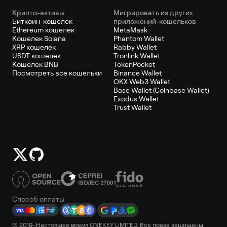
Крипто-активы
Мигрировать из других
Биткоин-кошелек
приложений-кошельков
Ethereum кошелек
MetaMask
Кошелек Solana
Phantom Wallet
XRP кошелек
Rabby Wallet
USDT кошелек
Tronlink Wallet
Кошелек BNB
TokenPocket
Посмотреть все кошельки
Binance Wallet
OKX Web3 Wallet
Base Wallet (Coinbase Wallet)
Exodus Wallet
Trust Wallet
Способ оплаты
© 2019–Настоящее время ONEKEY LIMITED. Все права защищены.