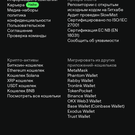
Репозитории с открытым
Карьера
Найм
исходным кодом на Гитхабе
Медиа-наборы
Аудит проведен SlowMist
политика
Сертифицировано по ISO/IEC
конфиденциальности
27001
Пользовательское
Сертификация ЕС NB (EN
Соглашение
18031)
Проверка команды
Сообщить об уязвимости
Крипто-активы
Мигрировать из других
Биткоин-кошелек
приложений-кошельков
Ethereum кошелек
MetaMask
Кошелек Solana
Phantom Wallet
XRP кошелек
Rabby Wallet
USDT кошелек
Tronlink Wallet
Кошелек BNB
TokenPocket
Посмотреть все кошельки
Binance Wallet
OKX Web3 Wallet
Base Wallet (Coinbase Wallet)
Exodus Wallet
Trust Wallet