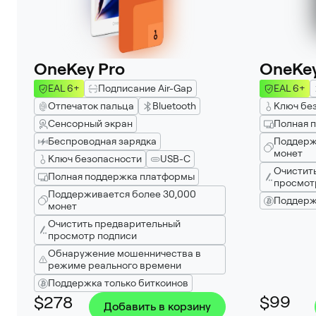
OneKey Pro
OneKey
EAL 6+
Подписание Air-Gap
EAL 6+
Отпечаток пальца
Bluetooth
Ключ бе
Сенсорный экран
Полная 
Беспроводная зарядка
Поддерж
монет
Ключ безопасности
USB-C
Очистит
Полная поддержка платформы
просмот
Поддерживается более 30,000
Поддерж
монет
Очистить предварительный
просмотр подписи
Обнаружение мошенничества в
режиме реального времени
Поддержка только биткоинов
$278
$99
Добавить в корзину