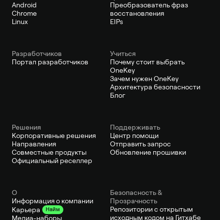
Android
Преобразователь фраз
Chrome
восстановления
Linux
EIPs
Pазработчиков
Учиться
Портал разработчиков
Почему стоит выбрать
OneKey
Зачем нужен OneKey
Архитектура безопасности
Блог
Решения
Поддерживать
Корпоративные решения
Центр помощи
Направления
Отправить запрос
Совместные продукты
Обновление прошивки
Официальный реселлер
О
Безопасность &
Информация о компании
Прозрачность
Репозитории с открытым
Карьера
Найм
исходным кодом на Гитхабе
Медиа-наборы