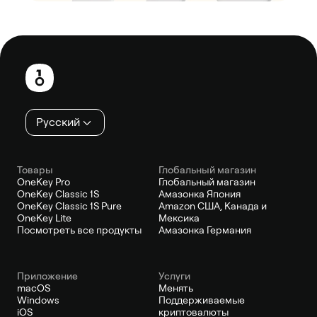
Нижний
колонтитул
Русский
Товары
Глобальный магазин
OneKey Pro
Глобальный магазин
OneKey Classic 1S
Амазонка Япония
OneKey Classic 1S Pure
Amazon США, Канада и
OneKey Lite
Мексика
Посмотреть все продукты
Амазонка Германия
Приложение
Услуги
macOS
Менять
Windows
Поддерживаемые
iOS
криптовалюты