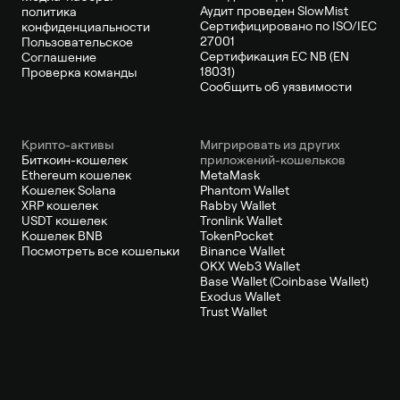
Аудит проведен SlowMist
политика
Сертифицировано по ISO/IEC
конфиденциальности
27001
Пользовательское
Сертификация ЕС NB (EN
Соглашение
18031)
Проверка команды
Сообщить об уязвимости
Крипто-активы
Мигрировать из других
Биткоин-кошелек
приложений-кошельков
Ethereum кошелек
MetaMask
Кошелек Solana
Phantom Wallet
XRP кошелек
Rabby Wallet
USDT кошелек
Tronlink Wallet
Кошелек BNB
TokenPocket
Посмотреть все кошельки
Binance Wallet
OKX Web3 Wallet
Base Wallet (Coinbase Wallet)
Exodus Wallet
Trust Wallet