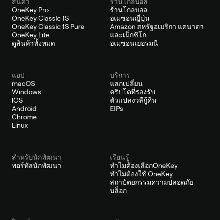
สินค้า
ร้านโกลบอล
OneKey Pro
ร้านโกลบอล
OneKey Classic 1S
อเมซอนญี่ปุ่น
OneKey Classic 1S Pure
Amazon สหรัฐอเมริกา แคนาดา
OneKey Lite
และเม็กซิโก
ดูสินค้าทั้งหมด
อเมซอนเยอรมนี
แอป
บริการ
macOS
แลกเปลี่ยน
Windows
คริปโตที่รองรับ
iOS
ตัวแปลงวลีกู้คืน
Android
EIPs
Chrome
Linux
สำหรับนักพัฒนา
เรียนรู้
พอร์ทัลนักพัฒนา
ทำไมต้องเลือกOneKey
ทำไมต้องใช้ OneKey
สถาปัตยกรรมความปลอดภัย
บล็อก