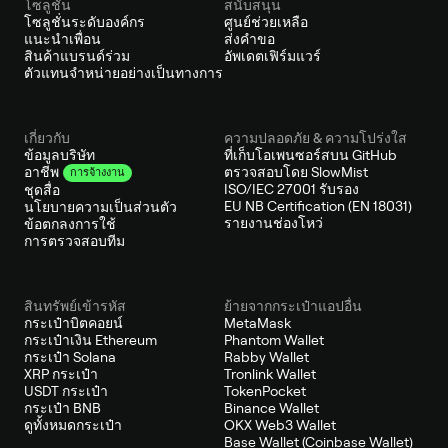
โซลูชั่น
สนับสนุน
โซลูชั่นระดับองค์กร
ศูนย์ช่วยเหลือ
แนะนำเพื่อน
ส่งคำขอ
สินค้าแบรนด์ร่วม
อัพเดตเฟิร์มแวร์
ตัวแทนจำหน่ายอย่างเป็นทางการ
เกี่ยวกับ
ความปลอดภัย & ความโปร่งใส
ข้อมูลบริษัท
ที่เก็บโอเพนซอร์สบน GitHub
ตรวจสอบโดย SlowMist
อาชีพ
การจ้างงาน
ISO/IEC 27001 รับรอง
ชุดสื่อ
EU NB Certification (EN 18031)
นโยบายความเป็นส่วนตัว
รายงานช่องโหว่
ข้อตกลงการใช้
การตรวจสอบทีม
สินทรัพย์เข้ารหัส
ย้ายจากกระเป๋าแอปอื่น
กระเป๋าบิตคอยน์
MetaMask
กระเป๋าเงิน Ethereum
Phantom Wallet
กระเป๋า Solana
Rabby Wallet
XRP กระเป๋า
Tronlink Wallet
USDT กระเป๋า
TokenPocket
กระเป๋า BNB
Binance Wallet
ดูทั้งหมดกระเป๋า
OKX Web3 Wallet
Base Wallet (Coinbase Wallet)