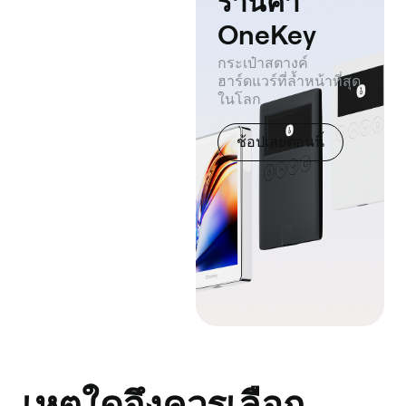
ร้านค้า
OneKey
กระเป๋าสตางค์
ฮาร์ดแวร์ที่ล้ำหน้าที่สุด
ในโลก
ช้อปเลยตอนนี้
เหตุใดจึงควรเลือก