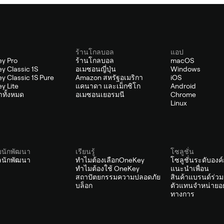
ร้านโกลบอล
แอป
y Pro
ร้านโกลบอล
macOS
y Classic 1S
อเมซอนญี่ปุ่น
Windows
y Classic 1S Pure
Amazon สหรัฐอเมริกา
iOS
y Lite
แคนาดา และเม็กซิโก
Android
้าทั้งหมด
อเมซอนเยอรมนี
Chrome
Linux
บนักพัฒนา
เรียนรู้
โซลูชั่น
ัลนักพัฒนา
ทำไมต้องเลือกOneKey
โซลูชั่นระดับองค
ทำไมต้องใช้ OneKey
แนะนำเพื่อน
สถาปัตยกรรมความปลอดภัย
สินค้าแบรนด์ร่วม
บล็อก
ตัวแทนจำหน่ายอย
ทางการ