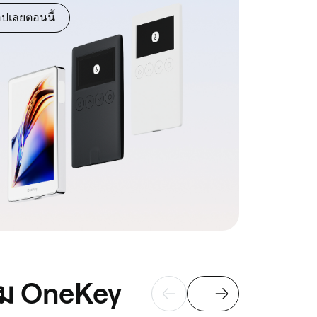
อปเลยตอนนี้
อม OneKey