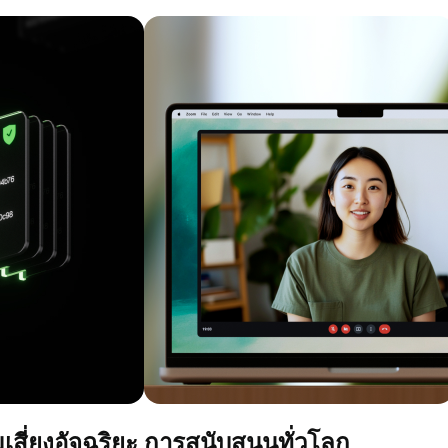
สี่ยงอัจฉริยะ
การสนับสนุนทั่วโลก