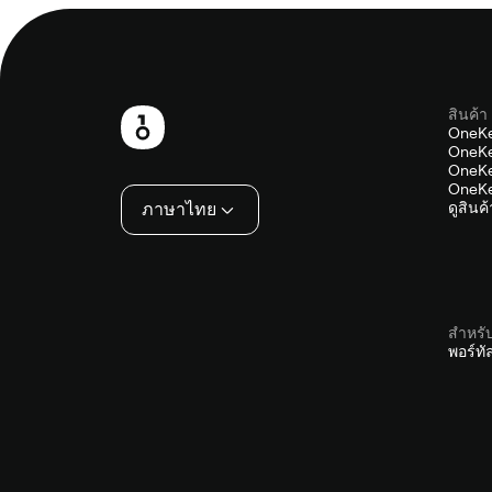
สินค้า
ส่วน
OneKe
OneKe
ท้าย
OneKe
OneKe
ภาษาไทย
ดูสินค
สำหรั
พอร์ท