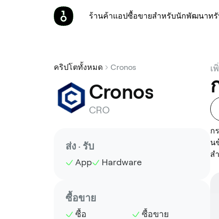
ร้านค้า
แอป
ซื้อขาย
สำหรับนักพัฒนา
ทร
คริปโตทั้งหมด
Cronos
เพ
ก
Cronos
CRO
กร
นข
ส่ง · รับ
สำ
App
Hardware
ซื้อขาย
ซื้อ
ซื้อขาย