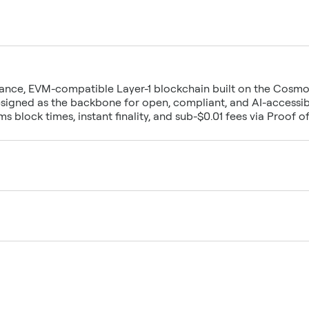
mance, EVM-compatible Layer-1 blockchain built on the Cosmo
igned as the backbone for open, compliant, and AI-accessibl
 block times, instant finality, and sub-$0.01 fees via Proof o