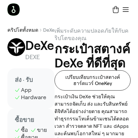
คริปโตทั้งหมด
DeXe
เพิ่มระดับความปลอดภัยให้กับค
ริปโตของคุณ
DeXe
กระเป๋าสตางค์
DEXE
DeXe ที่ดีที่สุด
เปรียบเทียบกระเป๋าสตางค์
ส่ง · รับ
ฮาร์ดแวร์ OneKey
App
กระเป๋าเงิน DeXe ช่วยให้คุณ
Hardware
สามารถจัดเก็บ ส่ง และรับสินทรัพย์
ดิจิทัลได้อย่างง่ายดาย คุณสามารถ
ทำธุรกรรมโทเค็นข้ามเชนได้ตลอด
ซื้อขาย
เวลา สำรวจตลาด NFT และ dApps
ซื้อ
ขาย
และค้นพบโอกาสใหม่ ๆ มากมาย
ซื้อขาย