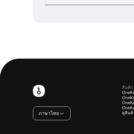
สินค้า
ส่วน
OneKe
OneKe
ท้าย
OneKe
OneKe
ภาษาไทย
ดูสินค