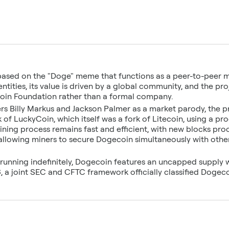
based on the "Doge" meme that functions as a peer-to-peer m
ntities, its value is driven by a global community, and the p
oin Foundation rather than a formal company.
rs Billy Markus and Jackson Palmer as a market parody, the pr
 of LuckyCoin, which itself was a fork of Litecoin, using a p
ning process remains fast and efficient, with new blocks pr
, allowing miners to secure Dogecoin simultaneously with othe
 running indefinitely, Dogecoin features an uncapped supply 
, a joint SEC and CFTC framework officially classified Dogeco