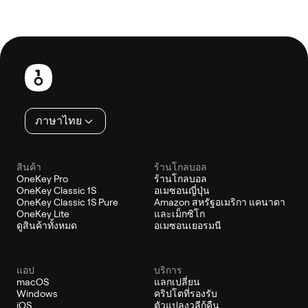
ส่วน
ท้าย
ภาษาไทย
สินค้า
ร้านโกลบอล
OneKey Pro
ร้านโกลบอล
OneKey Classic 1S
อเมซอนญี่ปุ่น
OneKey Classic 1S Pure
Amazon สหรัฐอเมริกา แคนาดา
OneKey Lite
และเม็กซิโก
ดูสินค้าทั้งหมด
อเมซอนเยอรมนี
แอป
บริการ
macOS
แลกเปลี่ยน
Windows
คริปโตที่รองรับ
iOS
ตัวแปลงวลีกู้คืน