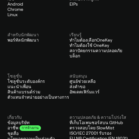
Android
EIPs
Chrome
Linux
สำหรับนักพัฒนา
เรียนรู้
พอร์ทัลนักพัฒนา
ทำไมต้องเลือกOneKey
ทำไมต้องใช้ OneKey
สถาปัตยกรรมความปลอดภัย
บล็อก
โซลูชั่น
สนับสนุน
โซลูชั่นระดับองค์กร
ศูนย์ช่วยเหลือ
แนะนำเพื่อน
ส่งคำขอ
สินค้าแบรนด์ร่วม
อัพเดตเฟิร์มแวร์
ตัวแทนจำหน่ายอย่างเป็นทางการ
เกี่ยวกับ
ความปลอดภัย & ความโปร่งใส
ข้อมูลบริษัท
ที่เก็บโอเพนซอร์สบน GitHub
ตรวจสอบโดย SlowMist
อาชีพ
การจ้างงาน
ISO/IEC 27001 รับรอง
ชุดสื่อ
EU NB Certification (EN 18031)
นโยบายความเป็นส่วนตัว