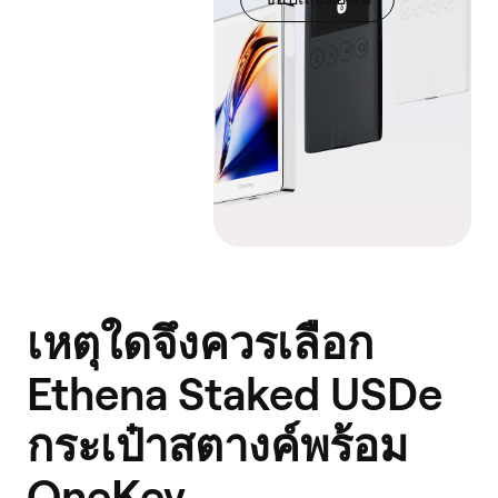
Chain
ZkSync
Scroll
Kava
Mode
Mantle
TON
Arbitrum
One
เหตุใดจึงควรเลือก
Manta
Pacific
Ethena Staked USDe
Blast
กระเป๋าสตางค์พร้อม
Optimism
OneKey
Solana