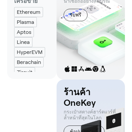
Solflare
เครือข่าย
น่าเชื่อถืออย่างสมบูรณ์
Backpack
Ethereum
รับฟรี
Keplr
Plasma
Eternl
Aptos
UniSat
Linea
HyperEVM
Berachain
Zircuit
Metis
Andromeda
ร้านค้า
X Layer
OneKey
Base
กระเป๋าสตางค์ฮาร์ดแวร์ที่
ล้ำหน้าที่สุดในโลก
Avalanche
BNB Smart
ช้อปเลยตอนนี้