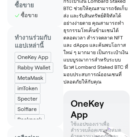
กระเป๋าเงิน Lombard Staked
ซื้อขาย
BTC ช่วยให้คุณสามารถจัดเก็บ
ซื้อขาย
ส่ง และรับสินทรัพย์ดิจิทัลได้
อย่างง่ายดาย คุณสามารถทำ
ธุรกรรมโทเค็นข้ามเชนได้
ทำงานร่วมกับ
ตลอดเวลา สำรวจตลาด NFT
แอปเหล่านี้
และ dApps และค้นพบโอกาส
ใหม่ ๆ มากมาย เป็นกระเป๋าเงิน
OneKey App
แบบบูรณาการสำหรับระบบ
Rabby Wallet
นิเวศ Lombard Staked BTC ที่
มอบประสบการณ์ออนเชนที่
MetaMask
ปลอดภัยให้กับคุณ
imToken
Specter
OneKey
Solflare
App
Backpack
ใช้แอปของเราเพื่อ
Keplr
Eternl
สำรวจบล็อคเชนทั้งหมด
ด้วยความปลอดภัยและ