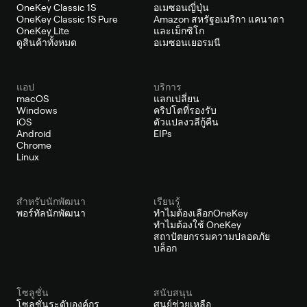
OneKey Classic 1S
อเมซอนญี่ปุ่น
OneKey Classic 1S Pure
Amazon สหรัฐอเมริกา แคนาดา
OneKey Lite
และเม็กซิโก
ดูสินค้าทั้งหมด
อเมซอนเยอรมนี
แอป
บริการ
macOS
แลกเปลี่ยน
Windows
คริปโตที่รองรับ
iOS
ตัวแปลงวลีกู้คืน
Android
EIPs
Chrome
Linux
สำหรับนักพัฒนา
เรียนรู้
พอร์ทัลนักพัฒนา
ทำไมต้องเลือกOneKey
ทำไมต้องใช้ OneKey
สถาปัตยกรรมความปลอดภัย
บล็อก
โซลูชั่น
สนับสนุน
โซลูชั่นระดับองค์กร
ศูนย์ช่วยเหลือ