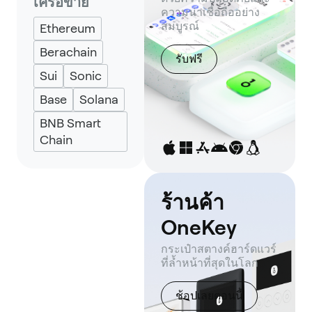
เครือข่าย
UniSat
ความน่าเชื่อถืออย่าง
สมบูรณ์
Ethereum
Berachain
รับฟรี
Sui
Sonic
Base
Solana
BNB Smart
Chain
ร้านค้า
OneKey
กระเป๋าสตางค์ฮาร์ดแวร์
ที่ล้ำหน้าที่สุดในโลก
ช้อปเลยตอนนี้