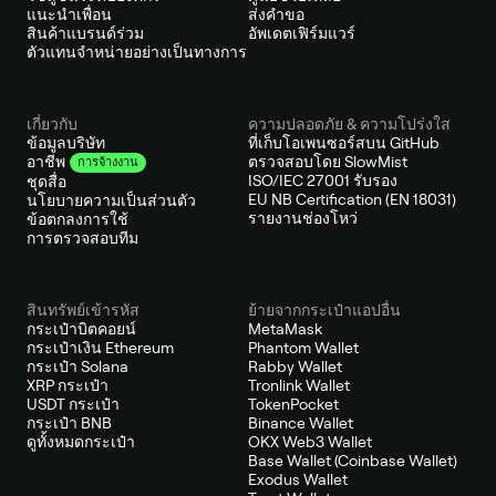
แนะนำเพื่อน
ส่งคำขอ
สินค้าแบรนด์ร่วม
อัพเดตเฟิร์มแวร์
ตัวแทนจำหน่ายอย่างเป็นทางการ
เกี่ยวกับ
ความปลอดภัย & ความโปร่งใส
ข้อมูลบริษัท
ที่เก็บโอเพนซอร์สบน GitHub
ตรวจสอบโดย SlowMist
อาชีพ
การจ้างงาน
ISO/IEC 27001 รับรอง
ชุดสื่อ
EU NB Certification (EN 18031)
นโยบายความเป็นส่วนตัว
รายงานช่องโหว่
ข้อตกลงการใช้
การตรวจสอบทีม
สินทรัพย์เข้ารหัส
ย้ายจากกระเป๋าแอปอื่น
กระเป๋าบิตคอยน์
MetaMask
กระเป๋าเงิน Ethereum
Phantom Wallet
กระเป๋า Solana
Rabby Wallet
XRP กระเป๋า
Tronlink Wallet
USDT กระเป๋า
TokenPocket
กระเป๋า BNB
Binance Wallet
ดูทั้งหมดกระเป๋า
OKX Web3 Wallet
Base Wallet (Coinbase Wallet)
Exodus Wallet