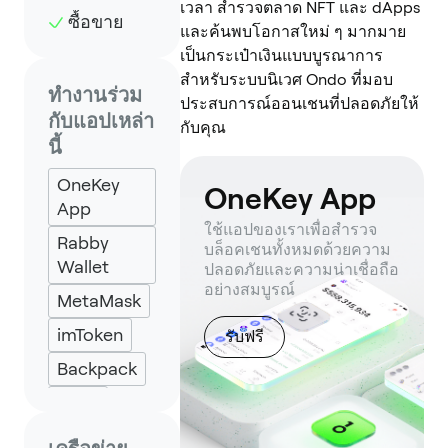
เวลา สำรวจตลาด NFT และ dApps
ซื้อขาย
และค้นพบโอกาสใหม่ ๆ มากมาย
เป็นกระเป๋าเงินแบบบูรณาการ
สำหรับระบบนิเวศ Ondo ที่มอบ
ทำงานร่วม
ประสบการณ์ออนเชนที่ปลอดภัยให้
กับแอปเหล่า
กับคุณ
นี้
OneKey
OneKey App
App
ใช้แอปของเราเพื่อสำรวจ
Rabby
บล็อคเชนทั้งหมดด้วยความ
Wallet
ปลอดภัยและความน่าเชื่อถือ
อย่างสมบูรณ์
MetaMask
imToken
รับฟรี
Backpack
Keplr
Eternl