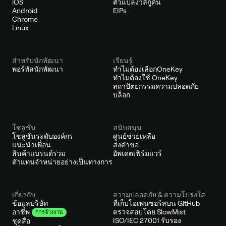
iOS
ตัวแปลงวลีกู้คืน
Android
EIPs
Chrome
Linux
สำหรับนักพัฒนา
เรียนรู้
พอร์ทัลนักพัฒนา
ทำไมต้องเลือกOneKey
ทำไมต้องใช้ OneKey
สถาปัตยกรรมความปลอดภัย
บล็อก
โซลูชั่น
สนับสนุน
โซลูชั่นระดับองค์กร
ศูนย์ช่วยเหลือ
แนะนำเพื่อน
ส่งคำขอ
สินค้าแบรนด์ร่วม
อัพเดตเฟิร์มแวร์
ตัวแทนจำหน่ายอย่างเป็นทางการ
เกี่ยวกับ
ความปลอดภัย & ความโปร่งใส
ข้อมูลบริษัท
ที่เก็บโอเพนซอร์สบน GitHub
ตรวจสอบโดย SlowMist
อาชีพ
การจ้างงาน
ISO/IEC 27001 รับรอง
ชุดสื่อ