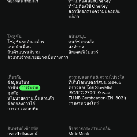
พอร์ทัลนักพัฒนา
ทำไมต้องเลือกOneKey
ทำไมต้องใช้ OneKey
สถาปัตยกรรมความปลอดภัย
บล็อก
โซลูชั่น
สนับสนุน
โซลูชั่นระดับองค์กร
ศูนย์ช่วยเหลือ
แนะนำเพื่อน
ส่งคำขอ
สินค้าแบรนด์ร่วม
อัพเดตเฟิร์มแวร์
ตัวแทนจำหน่ายอย่างเป็นทางการ
เกี่ยวกับ
ความปลอดภัย & ความโปร่งใส
ข้อมูลบริษัท
ที่เก็บโอเพนซอร์สบน GitHub
ตรวจสอบโดย SlowMist
อาชีพ
การจ้างงาน
ISO/IEC 27001 รับรอง
ชุดสื่อ
EU NB Certification (EN 18031)
นโยบายความเป็นส่วนตัว
รายงานช่องโหว่
ข้อตกลงการใช้
การตรวจสอบทีม
สินทรัพย์เข้ารหัส
ย้ายจากกระเป๋าแอปอื่น
กระเป๋าบิตคอยน์
MetaMask